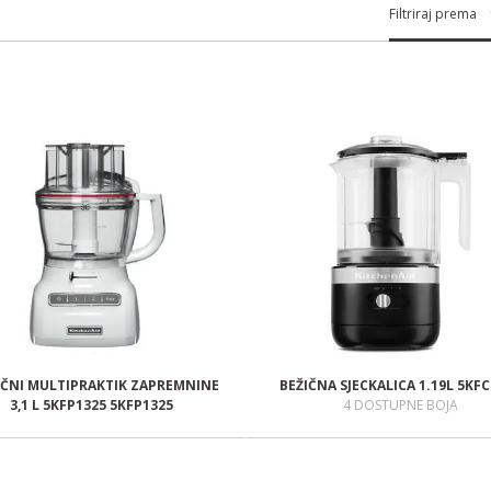
erial
Body material
Materijal tijela
Overall height
Filtriraj prema
IČNI MULTIPRAKTIK ZAPREMNINE
BEŽIČNA SJECKALICA 1.19L 5KF
3,1 L 5KFP1325 5KFP1325
4 DOSTUPNE BOJA