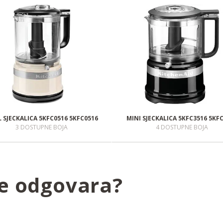
 L SJECKALICA 5KFC0516 5KFC0516
MINI SJECKALICA 5KFC3516 5KF
3 DOSTUPNE BOJA
4 DOSTUPNE BOJA
še odgovara?