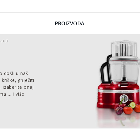
PROIZVODA
aktik
 došli u naš
kriške, gnječiti
 Izaberite onaj
ma … i više