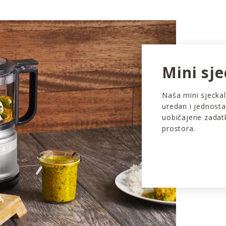
Mini sje
Naša mini sjeckal
uredan i jednosta
uobičajene zadat
prostora.