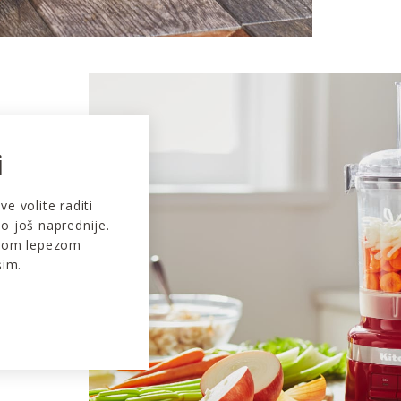
i
sve volite raditi
o još naprednije.
okom lepezom
šim.