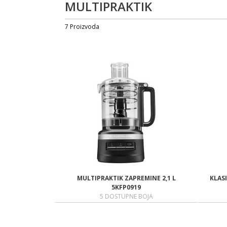
MULTIPRAKTIK
Type
Capacity
Features
Bowl mat
7 Proizvoda
MULTIPRAKTIK ZAPREMINE 2,1 L
KLAS
5KFP0919
5 DOSTUPNE BOJA