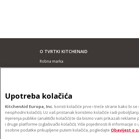
O TVRTKI KITCHENAID
Robna marka
Povijest
ODR
Upotreba kolačića
PODRŠKA
Pronađi trgovinu
KitchenAid Europa, Inc.
koristi kolačiće prve i treće strane kako bi 
neophodni kolačići). Uz vaš pristanak koristimo kolačiće radi poboljšanja
Jamstvo i dokumenti
mjerenja publike (analitički kolačići) te da bismo vam prikazali reklame
i druge platforme (oglašivački kolačići). Više pojedinosti ili informacije
osobne podatke prikupljene putem kolačića, pogledajte
Obavijest o z