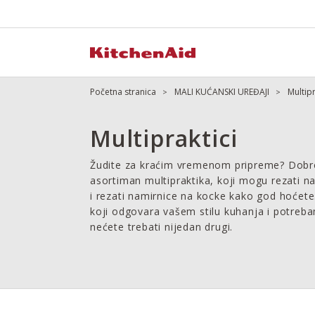
Početna stranica
MALI KUĆANSKI UREĐAJI
Multipr
Multipraktici
Žudite za kraćim vremenom pripreme? Dobro
asortiman multipraktika, koji mogu rezati na 
i rezati namirnice na kocke kako god hoćete.
koji odgovara vašem stilu kuhanja i potreba
nećete trebati nijedan drugi.