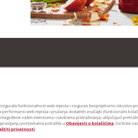
se osigurala funkcionalnost web-mjesta i osigurao besprijekorno iskustvo pr
 performansi web-mjesta i pružanja dodatnih značajki (funkcionalni kolačići
 prilagođene vašim interesima i navikama pretraživanja, uključujući pretraž
 o upravljanju postavkama potražite u
Obavijesti o kolačićima
. Da biste s
aštiti privatnosti
.