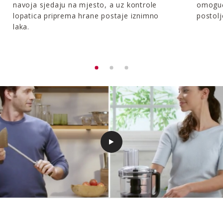
navoja sjedaju na mjesto, a uz kontrole
omoguć
lopatica priprema hrane postaje iznimno
postolj
laka.