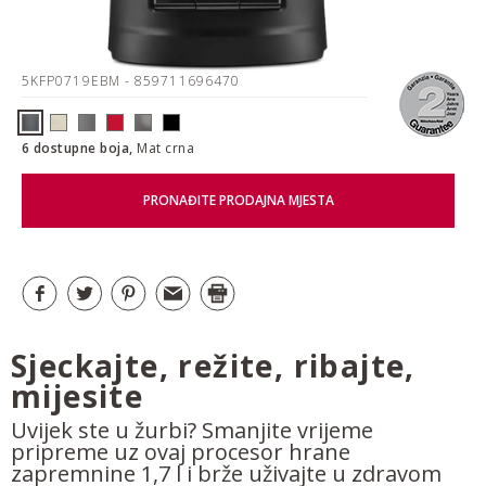
5KFP0719EBM
- 859711696470
6 dostupne boja,
Mat crna
PRONAĐITE PRODAJNA MJESTA
Sjeckajte, režite, ribajte,
mijesite
Uvijek ste u žurbi? Smanjite vrijeme
pripreme uz ovaj procesor hrane
zapremnine 1,7 l i brže uživajte u zdravom