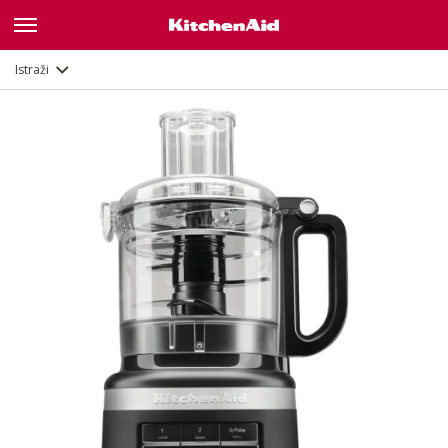
Opis
Značajke
Dokumenti
Istraži