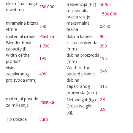
električna snaga
frekvencija (Hz)
50/60
250.000
u watima
maksimalna
1500.000
brzina vrtnje
minimalna brzina
maksimalna
750
0.400
vtrnje
težina
materijal izrade
Plastika
duljina kabela
90
Blender bowl
visina proizvoda
1.700
390
capacity (l)
(mm)
Width of the
dubina proizvoda
195
195
product
(mm)
visina
Width of the
246
zapakiranog
409
packed product
proizvoda (mm)
dubina
zapakiranog
315
proizvoda (mm)
materijal posude
Net weight (kg)
2.9
Plastika
za miksanje
Gross weight
3.9
(kg)
Tip utikača
Euro