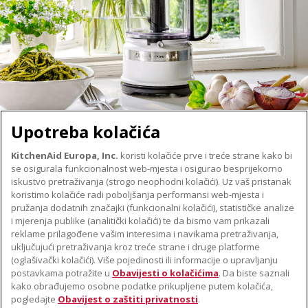
Upotreba kolačića
KitchenAid Europa, Inc.
koristi kolačiće prve i treće strane kako bi
se osigurala funkcionalnost web-mjesta i osigurao besprijekorno
O TVRTKI KITCHENAID
iskustvo pretraživanja (strogo neophodni kolačići). Uz vaš pristanak
Robna marka
koristimo kolačiće radi poboljšanja performansi web-mjesta i
PODRŠKA
pružanja dodatnih značajki (funkcionalni kolačići), statističke analize
Povijest
i mjerenja publike (analitički kolačići) te da bismo vam prikazali
Pronađi trgovinu
ODR
reklame prilagođene vašim interesima i navikama pretraživanja,
PRATITE NAS
uključujući pretraživanja kroz treće strane i druge platforme
Jamstvo i dokumenti
(oglašivački kolačići). Više pojedinosti ili informacije o upravljanju
postavkama potražite u
Obavijesti o kolačićima
. Da biste saznali
kako obrađujemo osobne podatke prikupljene putem kolačića,
pogledajte
Obavijest o zaštiti privatnosti
.