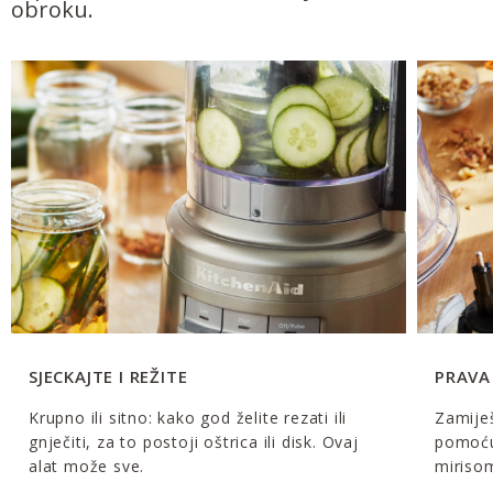
obroku.
SJECKAJTE I REŽITE
PRAVA
Krupno ili sitno: kako god želite rezati ili
Zamiješ
gnječiti, za to postoji oštrica ili disk. Ovaj
pomoću 
alat može sve.
miriso