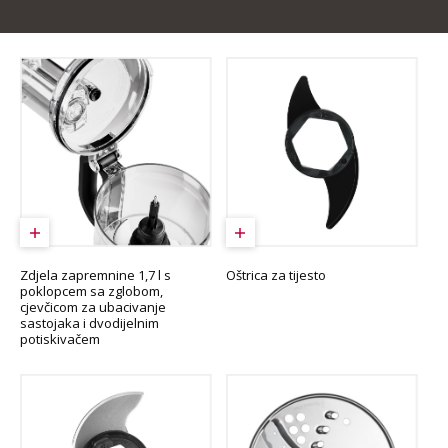
Zdjela zapremnine 1,7 l s
Oštrica za tijesto
poklopcem sa zglobom,
cjevčicom za ubacivanje
sastojaka i dvodijelnim
potiskivačem