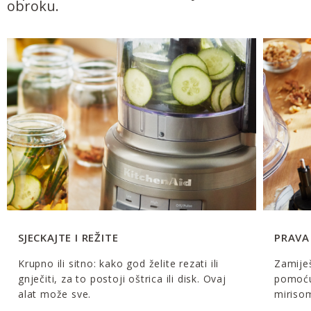
obroku.
SJECKAJTE I REŽITE
PRAVA
Krupno ili sitno: kako god želite rezati ili
Zamiješ
gnječiti, za to postoji oštrica ili disk. Ovaj
pomoću 
alat može sve.
miriso