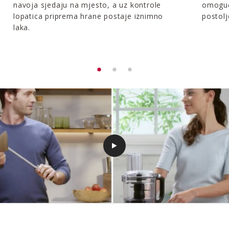
navoja sjedaju na mjesto, a uz kontrole
omoguć
lopatica priprema hrane postaje iznimno
postolj
laka.