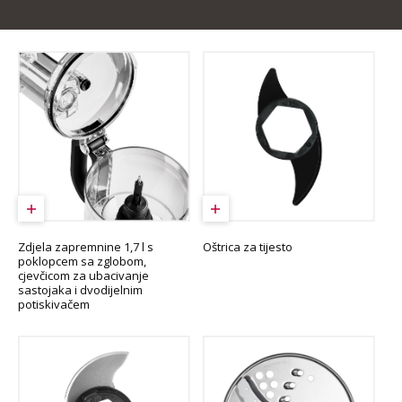
Zdjela zapremnine 1,7 l s
Oštrica za tijesto
poklopcem sa zglobom,
cjevčicom za ubacivanje
sastojaka i dvodijelnim
potiskivačem