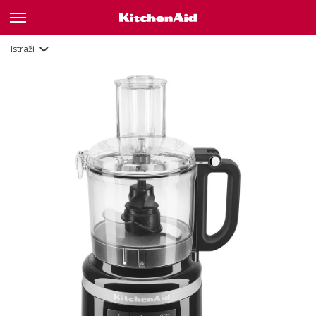
Opis
Značajke
Dokumenti
Istraži