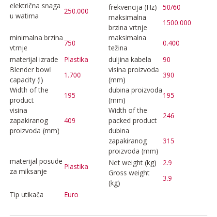
električna snaga
frekvencija (Hz)
50/60
250.000
u watima
maksimalna
1500.000
brzina vrtnje
minimalna brzina
maksimalna
750
0.400
vtrnje
težina
materijal izrade
Plastika
duljina kabela
90
Blender bowl
visina proizvoda
1.700
390
capacity (l)
(mm)
Width of the
dubina proizvoda
195
195
product
(mm)
visina
Width of the
246
zapakiranog
409
packed product
proizvoda (mm)
dubina
zapakiranog
315
proizvoda (mm)
materijal posude
Net weight (kg)
2.9
Plastika
za miksanje
Gross weight
3.9
(kg)
Tip utikača
Euro