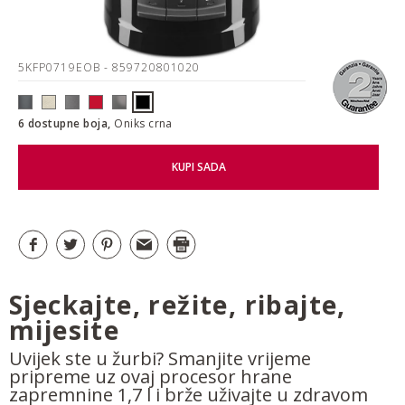
5KFP0719EOB
- 859720801020
6 dostupne boja,
Oniks crna
KUPI SADA
Sjeckajte, režite, ribajte,
mijesite
Uvijek ste u žurbi? Smanjite vrijeme
pripreme uz ovaj procesor hrane
zapremnine 1,7 l i brže uživajte u zdravom