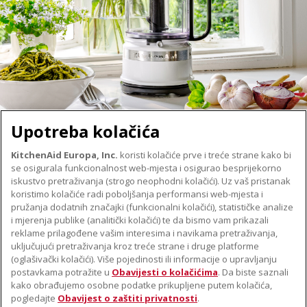
Upotreba kolačića
KitchenAid Europa, Inc.
koristi kolačiće prve i treće strane kako bi
se osigurala funkcionalnost web-mjesta i osigurao besprijekorno
O TVRTKI KITCHENAID
iskustvo pretraživanja (strogo neophodni kolačići). Uz vaš pristanak
Robna marka
koristimo kolačiće radi poboljšanja performansi web-mjesta i
PODRŠKA
pružanja dodatnih značajki (funkcionalni kolačići), statističke analize
Povijest
i mjerenja publike (analitički kolačići) te da bismo vam prikazali
Pronađi trgovinu
ODR
reklame prilagođene vašim interesima i navikama pretraživanja,
PRATITE NAS
uključujući pretraživanja kroz treće strane i druge platforme
Jamstvo i dokumenti
(oglašivački kolačići). Više pojedinosti ili informacije o upravljanju
postavkama potražite u
Obavijesti o kolačićima
. Da biste saznali
kako obrađujemo osobne podatke prikupljene putem kolačića,
pogledajte
Obavijest o zaštiti privatnosti
.