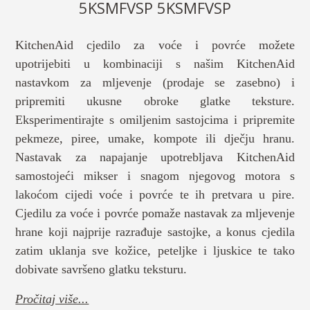
5KSMFVSP 5KSMFVSP
KitchenAid cjedilo za voće i povrće možete
upotrijebiti u kombinaciji s našim KitchenAid
nastavkom za mljevenje (prodaje se zasebno) i
pripremiti ukusne obroke glatke teksture.
Eksperimentirajte s omiljenim sastojcima i pripremite
pekmeze, piree, umake, kompote ili dječju hranu.
Nastavak za napajanje upotrebljava KitchenAid
samostojeći mikser i snagom njegovog motora s
lakoćom cijedi voće i povrće te ih pretvara u pire.
Cjedilu za voće i povrće pomaže nastavak za mljevenje
hrane koji najprije razrađuje sastojke, a konus cjedila
zatim uklanja sve kožice, peteljke i ljuskice te tako
dobivate savršeno glatku teksturu.
Pročitaj više...