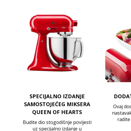
SPECIJALNO IZDANJE
DODAT
SAMOSTOJEĆEG MIKSERA
Ovaj do
QUEEN OF HEARTS
nastavak
radite
Budite dio stogodišnje povijesti
uz specijalno izdanje u