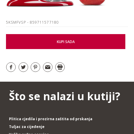
5KSMFVSP
- 859711577180
KUPI SADA
Što se nalazi u kutiji?
Plitica cjedila i prozirna zaštita od prskanja
Tuljac za cijeđenje