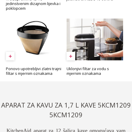
jedinstvenim dizajnom lijevka i
poklopcem
Uklonjivi filtar za vodu s
Ponovo upotrebljivi zlatni trajni
mjernim oznakama
filtar s mjernim oznakama
APARAT ZA KAVU ZA 1,7 L KAVE 5KCM1209
5KCM1209
KitchenAid aparat za 12 šalica kave omogućava vam