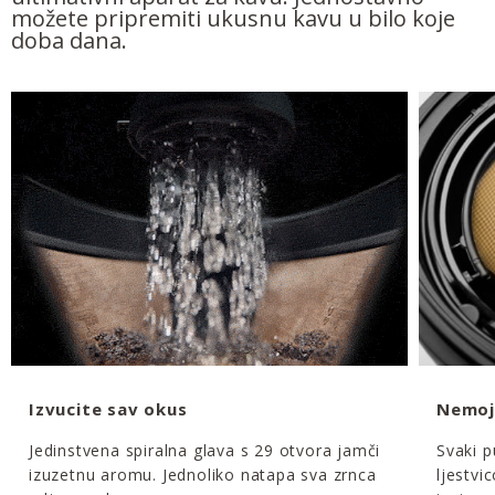
možete pripremiti ukusnu kavu u bilo koje
doba dana.
Izvucite sav okus
Nemoj
Jedinstvena spiralna glava s 29 otvora jamči
Svaki p
izuzetnu aromu. Jednoliko natapa sva zrnca
ljestvi