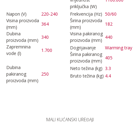
priključka (W)
Napon (V)
220-240
Frekvencija (Hz)
50/60
Visina proizvoda
Širina proizvoda
364
182
(mm)
(mm)
Dubina
Visina pakiranog
340
440
proizvoda (mm)
proizvoda (mm)
Zapremnina
Dogrijavanje
Warming tray
1.700
vode (l)
Širina pakiranog
405
proizvoda (mm)
Dubina
Neto težina (kg)
3.3
pakiranog
250
Bruto težina (kg)
4.4
proizvoda (mm)
MALI KUĆANSKI UREĐAJI