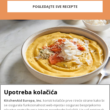
POGLEDAJTE SVE RECEPTE
Upotreba kolačića
KitchenAid Europa, Inc.
koristi kolačiće prve i treće strane kako bi
se osigurala funkcionalnost web-mjesta i osigurao besprijekorno
O TVRTKI KITCHENAID
iskustvo pretraživanja (strogo neophodni kolačići). Uz vaš pristanak