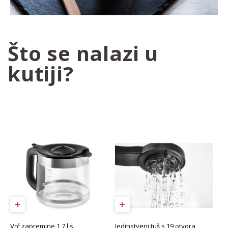
Što se nalazi u
kutiji?
Jedinstveni tuš s 19 otvora
Vrč zapremine 1,7 l s