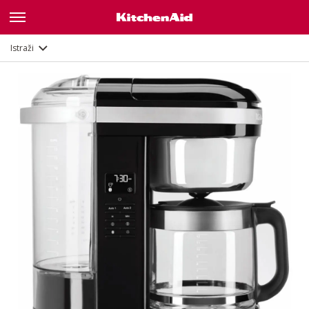
Opis
Značajke
Dokumenti
Istraži