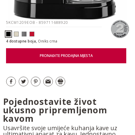
5KCM1209EOB
- 859711688920
4 dostupne boja,
Oniks crna
PRONAĐITE PRODAJNA MJESTA
Pojednostavite život
ukusno pripremljenom
kavom
Usavršite svoje umijeće kuhanja kave uz
ultimativni aparat za kavu. Jednostavno