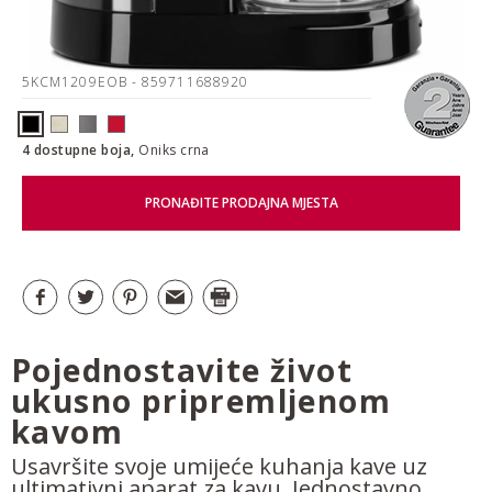
5KCM1209EOB
- 859711688920
4 dostupne boja,
Oniks crna
PRONAĐITE PRODAJNA MJESTA
Pojednostavite život
ukusno pripremljenom
kavom
Usavršite svoje umijeće kuhanja kave uz
ultimativni aparat za kavu. Jednostavno