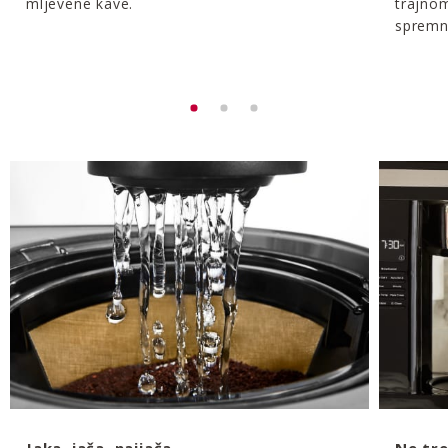
mljevene kave.
trajnom
spremn