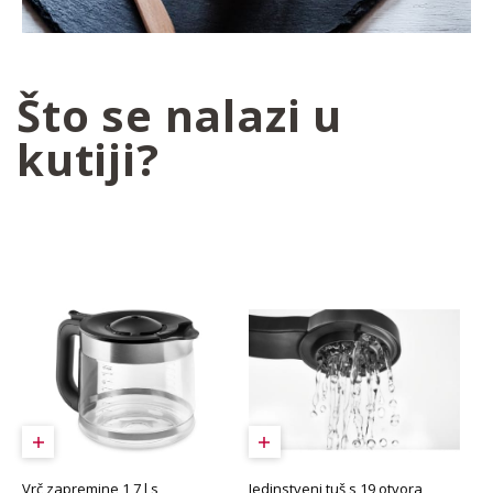
Što se nalazi u
kutiji?
Jedinstveni tuš s 19 otvora
Vrč zapremine 1,7 l s