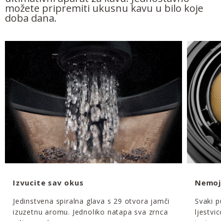
možete pripremiti ukusnu kavu u bilo koje
doba dana.
Izvucite sav okus
Nemoj
Jedinstvena spiralna glava s 29 otvora jamči
Svaki p
izuzetnu aromu. Jednoliko natapa sva zrnca
ljestvi