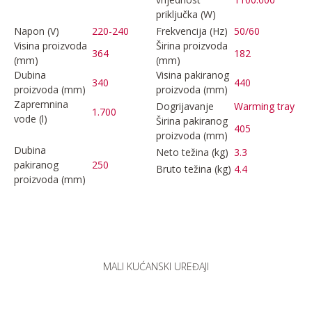
priključka (W)
Napon (V)
220-240
Frekvencija (Hz)
50/60
Visina proizvoda
Širina proizvoda
364
182
(mm)
(mm)
Dubina
Visina pakiranog
340
440
proizvoda (mm)
proizvoda (mm)
Zapremnina
Dogrijavanje
Warming tray
1.700
vode (l)
Širina pakiranog
405
proizvoda (mm)
Dubina
Neto težina (kg)
3.3
pakiranog
250
Bruto težina (kg)
4.4
proizvoda (mm)
MALI KUĆANSKI UREĐAJI