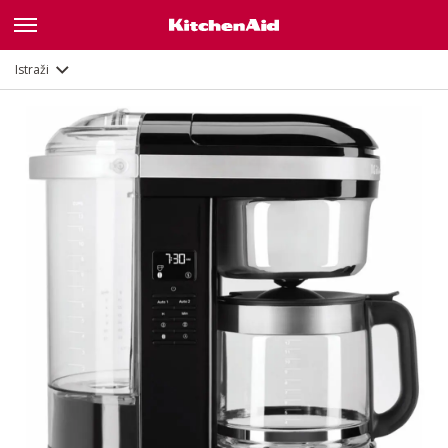
Opis
Značajke
Dokumenti
Istraži