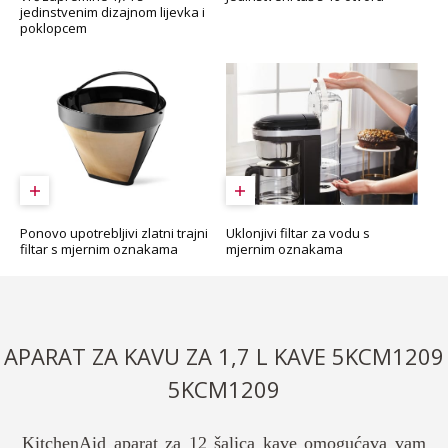
jedinstvenim dizajnom lijevka i
poklopcem
Uklonjivi filtar za vodu s
Ponovo upotrebljivi zlatni trajni
mjernim oznakama
filtar s mjernim oznakama
APARAT ZA KAVU ZA 1,7 L KAVE 5KCM1209
5KCM1209
KitchenAid aparat za 12 šalica kave omogućava vam