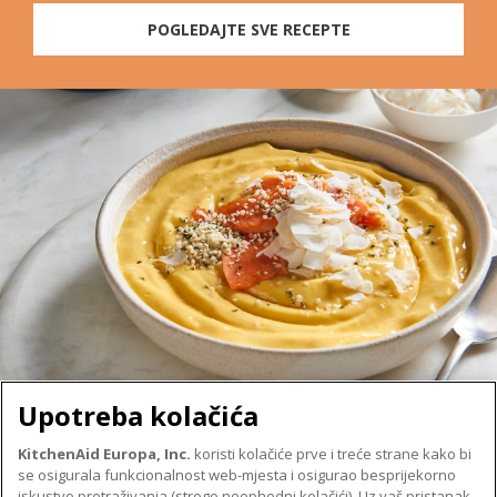
POGLEDAJTE SVE RECEPTE
Upotreba kolačića
KitchenAid Europa, Inc.
koristi kolačiće prve i treće strane kako bi
se osigurala funkcionalnost web-mjesta i osigurao besprijekorno
O TVRTKI KITCHENAID
iskustvo pretraživanja (strogo neophodni kolačići). Uz vaš pristanak