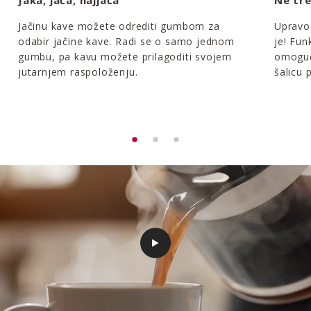
Jaka, jača, najjača
Ne tre
Jačinu kave možete odrediti gumbom za
Upravo 
odabir jačine kave. Radi se o samo jednom
je! Fun
gumbu, pa kavu možete prilagoditi svojem
omoguć
jutarnjem raspoloženju.
šalicu 