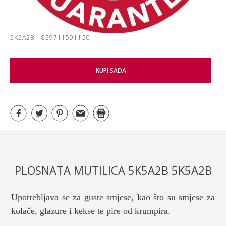
5K5A2B
- 859711591150
KUPI SADA
PLOSNATA MUTILICA 5K5A2B 5K5A2B
Upotrebljava se za guste smjese, kao što su smjese za
kolače, glazure i kekse te pire od krumpira.