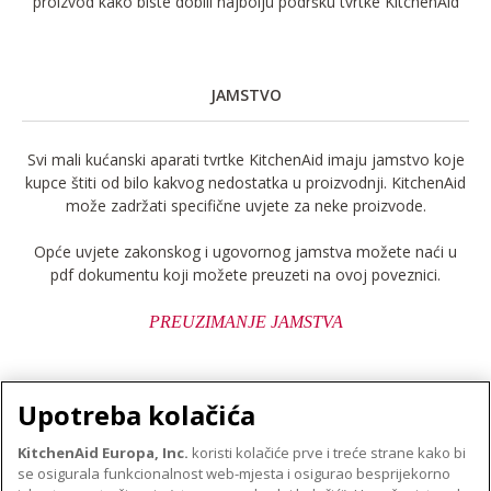
proizvod kako biste dobili najbolju podršku tvrtke KitchenAid
JAMSTVO
Svi mali kućanski aparati tvrtke KitchenAid imaju jamstvo koje
kupce štiti od bilo kakvog nedostatka u proizvodnji. KitchenAid
može zadržati specifične uvjete za neke proizvode.
Opće uvjete zakonskog i ugovornog jamstva možete naći u
pdf dokumentu koji možete preuzeti na ovoj poveznici.
PREUZIMANJE JAMSTVA
Upotreba kolačića
KitchenAid Europa, Inc.
koristi kolačiće prve i treće strane kako bi
se osigurala funkcionalnost web-mjesta i osigurao besprijekorno
O TVRTKI KITCHENAID