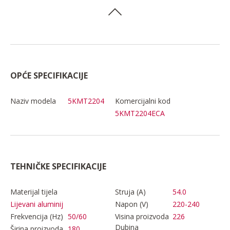
OPĆE SPECIFIKACIJE
Naziv modela
5KMT2204
Komercijalni kod
5KMT2204ECA
TEHNIČKE SPECIFIKACIJE
Materijal tijela
Struja (A)
54.0
Napon (V)
220-240
Lijevani aluminij
Frekvencija (Hz)
50/60
Visina proizvoda
226
Dubina
Širina proizvoda
180