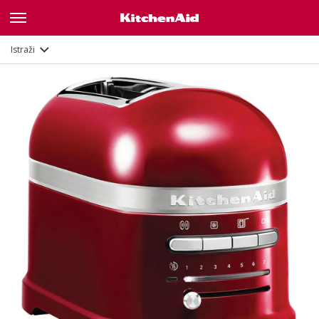
Opis
Značajke
Dokumenti
Istraži