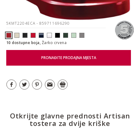
5KMT2204ECA
- 859711696290
10 dostupne boja,
Žarko crvena
PRONAĐITE PRODAJNA MJESTA
Otkrijte glavne prednosti Artisan
tostera za dvije kriške