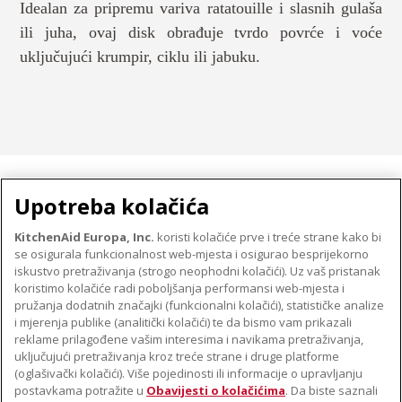
Idealan za pripremu variva ratatouille i slasnih gulaša
ili juha, ovaj disk obrađuje tvrdo povrće i voće
uključujući krumpir, ciklu ili jabuku.
MALI KUĆANSKI UREĐAJI
Upotreba kolačića
KitchenAid Europa, Inc.
koristi kolačiće prve i treće strane kako bi
se osigurala funkcionalnost web-mjesta i osigurao besprijekorno
O TVRTKI KITCHENAID
iskustvo pretraživanja (strogo neophodni kolačići). Uz vaš pristanak
Robna marka
koristimo kolačiće radi poboljšanja performansi web-mjesta i
PODRŠKA
pružanja dodatnih značajki (funkcionalni kolačići), statističke analize
Povijest
i mjerenja publike (analitički kolačići) te da bismo vam prikazali
Pronađi trgovinu
ODR
reklame prilagođene vašim interesima i navikama pretraživanja,
PRATITE NAS
uključujući pretraživanja kroz treće strane i druge platforme
Jamstvo i dokumenti
(oglašivački kolačići). Više pojedinosti ili informacije o upravljanju
postavkama potražite u
Obavijesti o kolačićima
. Da biste saznali