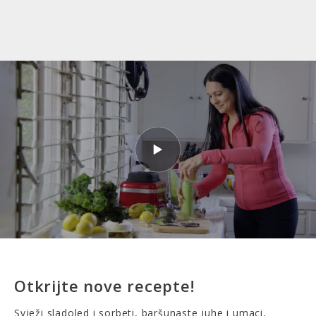
Otkrijte nove recepte!
Svježi sladoled i sorbeti, baršunaste juhe i umaci,