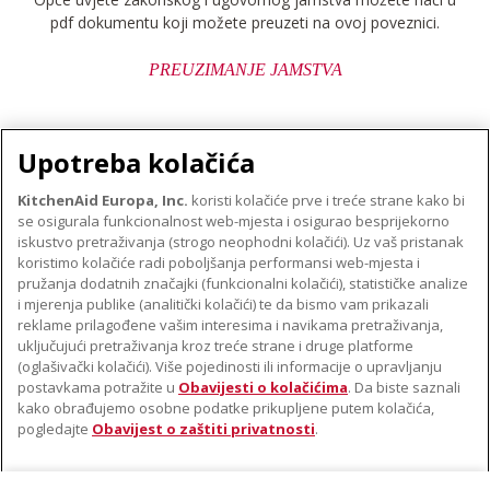
pdf dokumentu koji možete preuzeti na ovoj poveznici.
PREUZIMANJE JAMSTVA
Upotreba kolačića
KitchenAid Europa, Inc.
koristi kolačiće prve i treće strane kako bi
se osigurala funkcionalnost web-mjesta i osigurao besprijekorno
O TVRTKI KITCHENAID
iskustvo pretraživanja (strogo neophodni kolačići). Uz vaš pristanak
Robna marka
koristimo kolačiće radi poboljšanja performansi web-mjesta i
PODRŠKA
pružanja dodatnih značajki (funkcionalni kolačići), statističke analize
Povijest
i mjerenja publike (analitički kolačići) te da bismo vam prikazali
Pronađi trgovinu
ODR
reklame prilagođene vašim interesima i navikama pretraživanja,
PRATITE NAS
uključujući pretraživanja kroz treće strane i druge platforme
Jamstvo i dokumenti
(oglašivački kolačići). Više pojedinosti ili informacije o upravljanju
postavkama potražite u
Obavijesti o kolačićima
. Da biste saznali
kako obrađujemo osobne podatke prikupljene putem kolačića,
pogledajte
Obavijest o zaštiti privatnosti
.