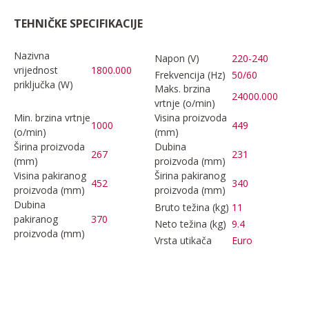
TEHNIČKE SPECIFIKACIJE
Nazivna
Napon (V)
220-240
vrijednost
1800.000
Frekvencija (Hz)
50/60
priključka (W)
Maks. brzina
24000.000
vrtnje (o/min)
Min. brzina vrtnje
Visina proizvoda
1000
449
(o/min)
(mm)
Širina proizvoda
Dubina
267
231
(mm)
proizvoda (mm)
Visina pakiranog
Širina pakiranog
452
340
proizvoda (mm)
proizvoda (mm)
Dubina
Bruto težina (kg)
11
pakiranog
370
Neto težina (kg)
9.4
proizvoda (mm)
Vrsta utikača
Euro