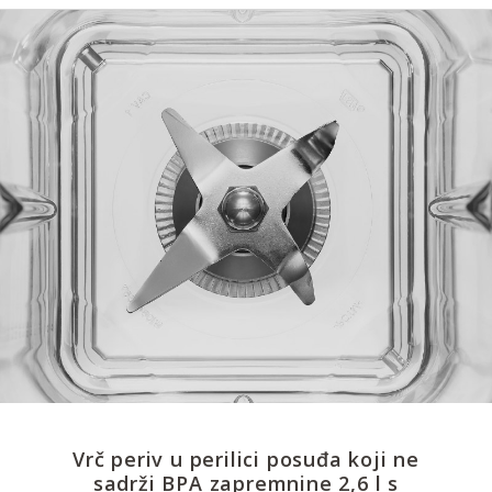
Vrč periv u perilici posuđa koji ne
sadrži BPA zapremnine 2,6 l s