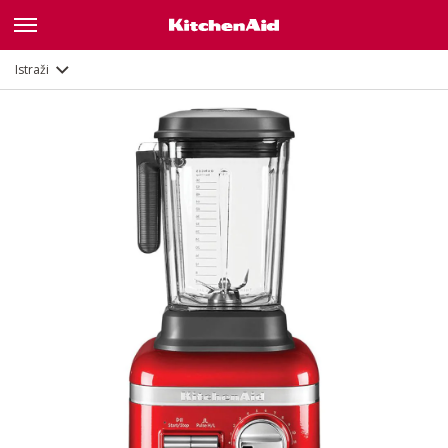
Značajke
Dokumenti
Istraži