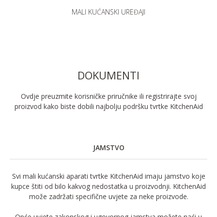
MALI KUĆANSKI UREĐAJI
DOKUMENTI
Ovdje preuzmite korisničke priručnike ili registrirajte svoj
proizvod kako biste dobili najbolju podršku tvrtke KitchenAid
JAMSTVO
Svi mali kućanski aparati tvrtke KitchenAid imaju jamstvo koje
kupce štiti od bilo kakvog nedostatka u proizvodnji. KitchenAid
može zadržati specifične uvjete za neke proizvode.
Opće uvjete zakonskog i ugovornog jamstva možete naći u