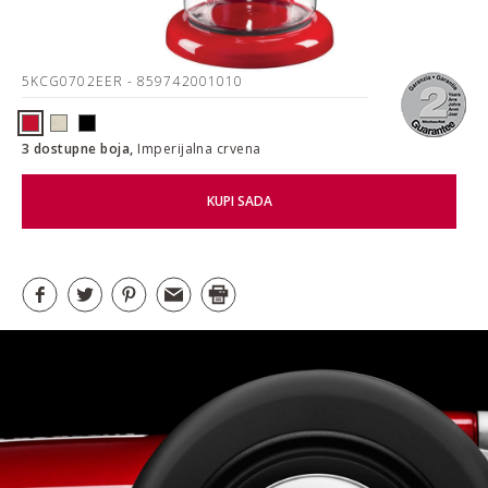
5KCG0702EER
- 859742001010
3 dostupne boja,
Imperijalna crvena
KUPI SADA