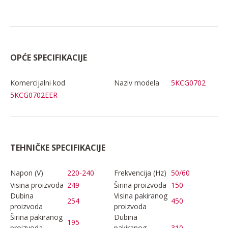
OPĆE SPECIFIKACIJE
Komercijalni kod
Naziv modela
5KCG0702
5KCG0702EER
TEHNIČKE SPECIFIKACIJE
Napon (V)
220-240
Frekvencija (Hz)
50/60
Visina proizvoda
249
Širina proizvoda
150
Dubina
Visina pakiranog
254
450
proizvoda
proizvoda
Širina pakiranog
Dubina
195
proizvoda
pakiranog
310