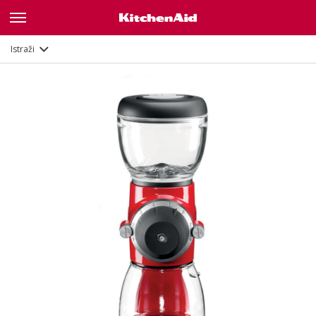
Galerija
Značajke
Dokumenti
Istraži