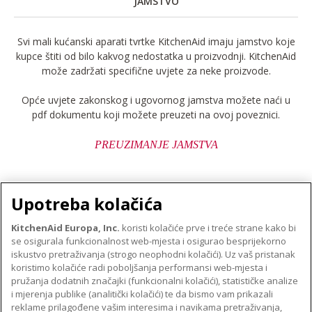
JAMSTVO
Svi mali kućanski aparati tvrtke KitchenAid imaju jamstvo koje
kupce štiti od bilo kakvog nedostatka u proizvodnji. KitchenAid
može zadržati specifične uvjete za neke proizvode.
Opće uvjete zakonskog i ugovornog jamstva možete naći u
pdf dokumentu koji možete preuzeti na ovoj poveznici.
PREUZIMANJE JAMSTVA
Upotreba kolačića
KitchenAid Europa, Inc.
koristi kolačiće prve i treće strane kako bi
se osigurala funkcionalnost web-mjesta i osigurao besprijekorno
O TVRTKI KITCHENAID
iskustvo pretraživanja (strogo neophodni kolačići). Uz vaš pristanak
Robna marka
koristimo kolačiće radi poboljšanja performansi web-mjesta i
PODRŠKA
pružanja dodatnih značajki (funkcionalni kolačići), statističke analize
Povijest
i mjerenja publike (analitički kolačići) te da bismo vam prikazali
Pronađi trgovinu
ODR
reklame prilagođene vašim interesima i navikama pretraživanja,