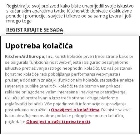
Registrirajte svoj proizvod kako biste unaprijedili svoje iskustvo
s kućanskim aparatima tvrtke KitchenAid: dobivate ekskluzivne
ponude i promocije, savjete i trikove od sa samog izvora i još
mnogo toga.
REGISTRIRAJTE SE SADA
Upotreba kolačića
KitchenAid Europa, Inc.
koristi kolačiće prve i treće strane kako bi
se osigurala funkcionalnost web-mjesta i osigurao besprijekorno
O TVRTKI KITCHENAID
iskustvo pretraživanja (strogo neophodni kolačići). Uz vaš pristanak
Robna marka
koristimo kolačiće radi poboljšanja performansi web-mjesta i
PODRŠKA
pružanja dodatnih značajki (funkcionalni kolačići), statističke analize
Povijest
i mjerenja publike (analitički kolačići) te da bismo vam prikazali
Pronađi trgovinu
ODR
reklame prilagođene vašim interesima i navikama pretraživanja,
PRATITE NAS
uključujući pretraživanja kroz treće strane i druge platforme
Jamstvo i dokumenti
(oglašivački kolačići). Više pojedinosti ili informacije o upravljanju
postavkama potražite u
Obavijesti o kolačićima
. Da biste saznali
kako obrađujemo osobne podatke prikupljene putem kolačića,
pogledajte
Obavijest o zaštiti privatnosti
.