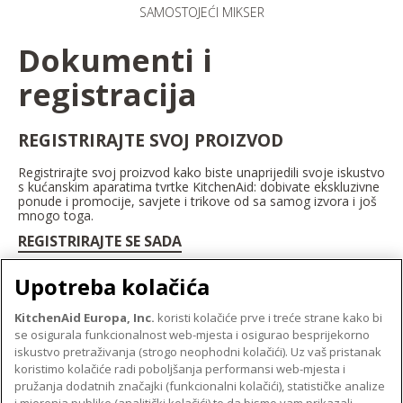
SAMOSTOJEĆI MIKSER
Dokumenti i
registracija
REGISTRIRAJTE SVOJ PROIZVOD
Registrirajte svoj proizvod kako biste unaprijedili svoje iskustvo
s kućanskim aparatima tvrtke KitchenAid: dobivate ekskluzivne
ponude i promocije, savjete i trikove od sa samog izvora i još
mnogo toga.
REGISTRIRAJTE SE SADA
Upotreba kolačića
KitchenAid Europa, Inc.
koristi kolačiće prve i treće strane kako bi
se osigurala funkcionalnost web-mjesta i osigurao besprijekorno
O TVRTKI KITCHENAID
iskustvo pretraživanja (strogo neophodni kolačići). Uz vaš pristanak
Robna marka
koristimo kolačiće radi poboljšanja performansi web-mjesta i
PODRŠKA
pružanja dodatnih značajki (funkcionalni kolačići), statističke analize
Povijest