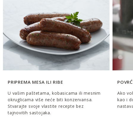
PRIPREMA MESA ILI RIBE
POVRĆE
U vašim paštetama, kobasicama ili mesnim
Ako vol
okruglicama više neće biti konzervansa.
kao i d
Stvarajte svoje vlastite recepte bez
nastava
tajnovitih sastojaka.