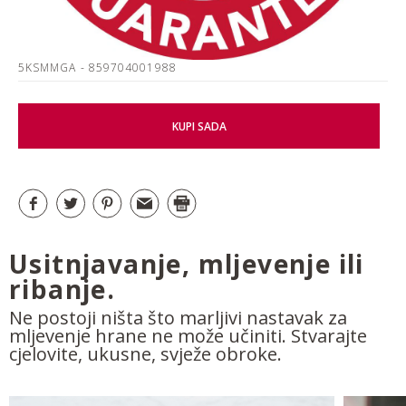
5KSMMGA
- 859704001988
KUPI SADA
Usitnjavanje, mljevenje ili
ribanje.
Ne postoji ništa što marljivi nastavak za
mljevenje hrane ne može učiniti. Stvarajte
cjelovite, ukusne, svježe obroke.