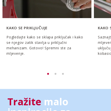
KAKO SE PRIKLJUČUJE
KAKO S
Pogledajte kako se sklapa priključak i kako
Saznajt
se njegov zatik stavlja u priključni
mljeven
mehanizam. Gotovo! Spremni ste za
uključu
mljevenje.
kobasic
Tražite
malo