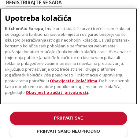
REGISTRIRAJTE SE SADA
Upotreba kolačića
KitchenAid Europa, Inc.
koristi kolačiće prve i treće strane kako bi
se osigurala funkcionalnost web-mjesta i osigurao besprijekorno
O TVRTKI KITCHENAID
iskustvo pretraživanja (strogo neophodni kolačići). Uz vaš pristanak
Robna marka
koristimo kolačiće radi poboljšanja performansi web-mjesta i
PODRŠKA
pružanja dodatnih značajki (funkcionalni kolačići), statističke analize
Povijest
i mjerenja publike (analitički kolačići) te da bismo vam prikazali
Pronađi trgovinu
ODR
reklame prilagođene vašim interesima i navikama pretraživanja,
PRATITE NAS
uključujući pretraživanja kroz treće strane i druge platforme
Jamstvo i dokumenti
(oglašivački kolačići). Više pojedinosti ili informacije o upravljanju
postavkama potražite u
Obavijesti o kolačićima
. Da biste saznali
kako obrađujemo osobne podatke prikupljene putem kolačića,
pogledajte
Obavijest o zaštiti privatnosti
.
PRIHVATI SVE
©2022. Sva prava pridržana. KitchenAid i dizajn samostojećeg miksera
zaštitni su znakovi u SAD-u. i u drugim državama .
PRIHVATI SAMO NEOPHODNO