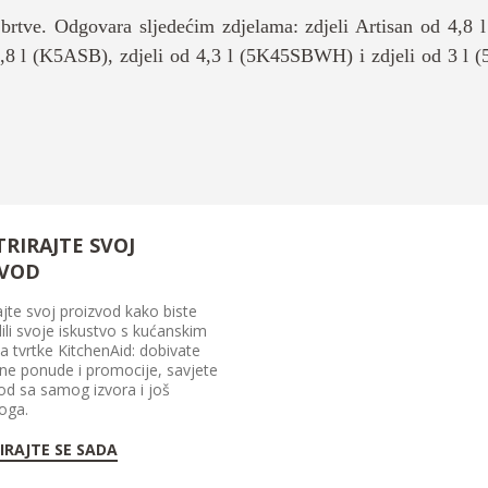
brtve. Odgovara sljedećim zdjelama: zdjeli Artisan od 4,8
4,8 l (K5ASB), zdjeli od 4,3 l (5K45SBWH) i zdjeli od 3 l
TRIRAJTE SVOJ
ZVOD
ajte svoj proizvod kako biste
ili svoje iskustvo s kućanskim
a tvrtke KitchenAid: dobivate
vne ponude i promocije, savjete
 od sa samog izvora i još
oga.
IRAJTE SE SADA