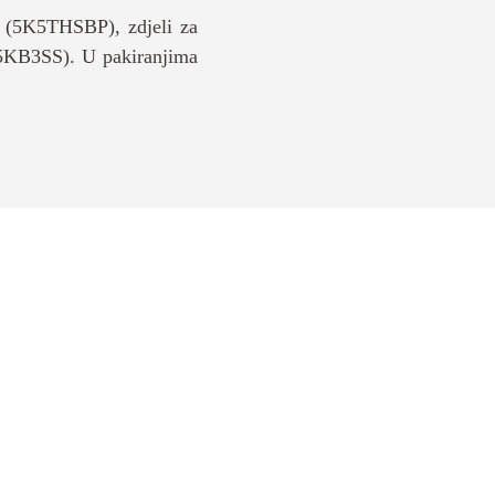
 l (5K5THSBP), zdjeli za
 (5KB3SS). U pakiranjima