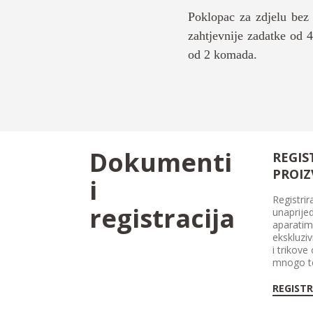
Poklopac za zdjelu bez 
zahtjevnije zadatke od 
od 2 komada.
Dokumenti
REGIS
PROI
i
Registrir
registracija
unaprijed
aparatim
ekskluzi
i trikove
mnogo t
REGISTR