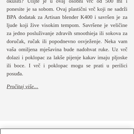
okusiti? Ulijte je u ovaj osobni vrč od 500 ml i
ponesite je sa sobom. Ovaj plastični vrč koji ne sadrži
BPA dodatak za Artisan blender K400 i savršen je za
ljude koji žive visokim tempom. Savršene je veličine
za jedno posluživanje zdravih smoothieja ili sokova za
doručak, ručak ili popodnevno osvježenje. Neka vam
vaša omiljena mješavina bude nadohvat ruke. Uz vrč
dolazi i poklopac za lakše pijenje kakav imaju pljoske
ili boce. I vrč i poklopac mogu se prati u perilici
posuđa.
Pročitaj više...
MALI KUĆANSKI UREĐAJI