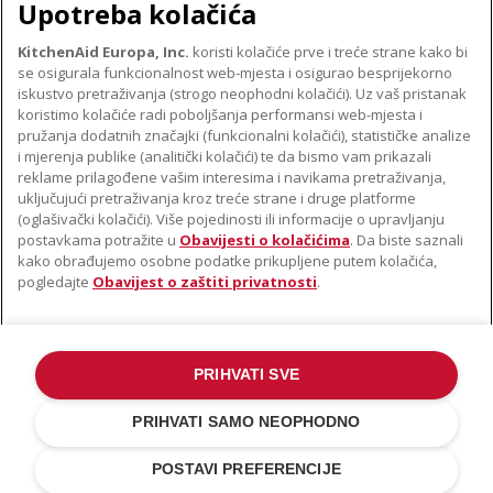
Upotreba kolačića
KitchenAid Europa, Inc.
koristi kolačiće prve i treće strane kako bi
se osigurala funkcionalnost web-mjesta i osigurao besprijekorno
O TVRTKI KITCHENAID
iskustvo pretraživanja (strogo neophodni kolačići). Uz vaš pristanak
Robna marka
koristimo kolačiće radi poboljšanja performansi web-mjesta i
PODRŠKA
pružanja dodatnih značajki (funkcionalni kolačići), statističke analize
Povijest
i mjerenja publike (analitički kolačići) te da bismo vam prikazali
Pronađi trgovinu
ODR
reklame prilagođene vašim interesima i navikama pretraživanja,
PRATITE NAS
uključujući pretraživanja kroz treće strane i druge platforme
Jamstvo i dokumenti
(oglašivački kolačići). Više pojedinosti ili informacije o upravljanju
postavkama potražite u
Obavijesti o kolačićima
. Da biste saznali
kako obrađujemo osobne podatke prikupljene putem kolačića,
pogledajte
Obavijest o zaštiti privatnosti
.
PRIHVATI SVE
©2022. Sva prava pridržana. KitchenAid i dizajn samostojećeg miksera
zaštitni su znakovi u SAD-u. i u drugim državama .
PRIHVATI SAMO NEOPHODNO
Obavijest o zaštiti privatnosti
.
Kolačić
.
Ostale države
POSTAVI PREFERENCIJE