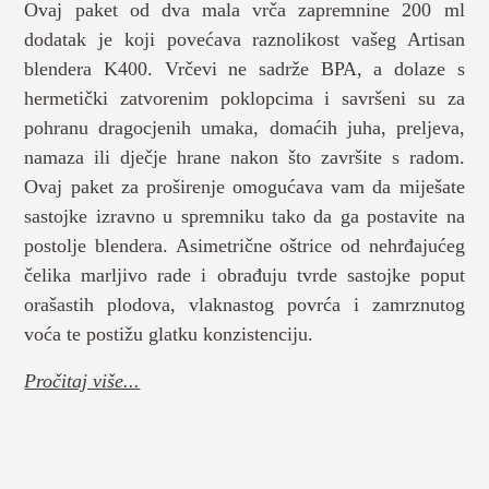
Ovaj paket od dva mala vrča zapremnine 200 ml
dodatak je koji povećava raznolikost vašeg Artisan
blendera K400. Vrčevi ne sadrže BPA, a dolaze s
hermetički zatvorenim poklopcima i savršeni su za
pohranu dragocjenih umaka, domaćih juha, preljeva,
namaza ili dječje hrane nakon što završite s radom.
Ovaj paket za proširenje omogućava vam da miješate
sastojke izravno u spremniku tako da ga postavite na
postolje blendera. Asimetrične oštrice od nehrđajućeg
čelika marljivo rade i obrađuju tvrde sastojke poput
orašastih plodova, vlaknastog povrća i zamrznutog
voća te postižu glatku konzistenciju.
Pročitaj više...