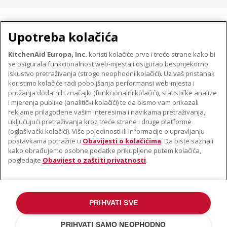
MALI KUĆANSKI UREĐAJI
Upotreba kolačića
KitchenAid Europa, Inc.
koristi kolačiće prve i treće strane kako bi
se osigurala funkcionalnost web-mjesta i osigurao besprijekorno
O TVRTKI KITCHENAID
iskustvo pretraživanja (strogo neophodni kolačići). Uz vaš pristanak
Robna marka
koristimo kolačiće radi poboljšanja performansi web-mjesta i
PODRŠKA
pružanja dodatnih značajki (funkcionalni kolačići), statističke analize
Povijest
i mjerenja publike (analitički kolačići) te da bismo vam prikazali
Pronađi trgovinu
ODR
reklame prilagođene vašim interesima i navikama pretraživanja,
PRATITE NAS
uključujući pretraživanja kroz treće strane i druge platforme
Jamstvo i dokumenti
(oglašivački kolačići). Više pojedinosti ili informacije o upravljanju
postavkama potražite u
Obavijesti o kolačićima
. Da biste saznali
kako obrađujemo osobne podatke prikupljene putem kolačića,
pogledajte
Obavijest o zaštiti privatnosti
.
PRIHVATI SVE
©2022. Sva prava pridržana. KitchenAid i dizajn samostojećeg miksera
zaštitni su znakovi u SAD-u. i u drugim državama .
PRIHVATI SAMO NEOPHODNO