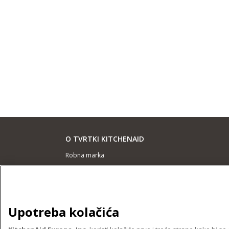
O TVRTKI KITCHENAID
Robna marka
Povijest
ODR
Upotreba kolačića
PODRŠKA
Pronađi trgovinu