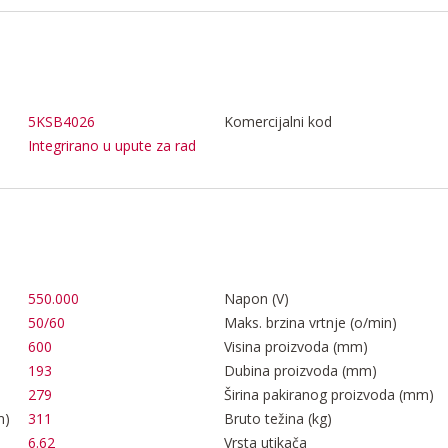
5KSB4026
Komercijalni kod
Integrirano u upute za rad
550.000
Napon (V)
50/60
Maks. brzina vrtnje (o/min)
600
Visina proizvoda (mm)
193
Dubina proizvoda (mm)
)
279
Širina pakiranog proizvoda (mm)
m)
311
Bruto težina (kg)
6.62
Vrsta utikača