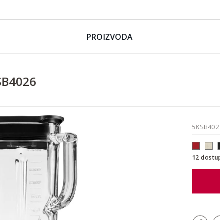
PROIZVODA
SB4026
5KSB40
12 dostu