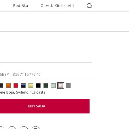
Podrška
O tvrtki KitchenAid
26ESP
- 859711577740
pne boja,
Svileno ružičasta
KUPI SADA