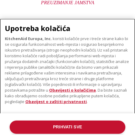
PREUZIMANJE JAMSTVA
Upotreba kolačića
KitchenAid Europa, Inc.
koristi kolačiće prve i treće strane kako bi
se osigurala funkcionalnost web-mjesta i osigurao besprijekorno
O TVRTKI KITCHENAID
iskustvo pretraživanja (strogo neophodni kolačići). Uz vaš pristanak
Robna marka
koristimo kolačiće radi poboljšanja performansi web-mjesta i
PODRŠKA
pružanja dodatnih značajki (funkcionalni kolačići), statističke analize
Povijest
i mjerenja publike (analitički kolačići) te da bismo vam prikazali
Pronađi trgovinu
ODR
reklame prilagođene vašim interesima i navikama pretraživanja,
PRATITE NAS
uključujući pretraživanja kroz treće strane i druge platforme
Jamstvo i dokumenti
(oglašivački kolačići). Više pojedinosti ili informacije o upravljanju
postavkama potražite u
Obavijesti o kolačićima
. Da biste saznali
kako obrađujemo osobne podatke prikupljene putem kolačića,
pogledajte
Obavijest o zaštiti privatnosti
.
PRIHVATI SVE
©2022. Sva prava pridržana. KitchenAid i dizajn samostojećeg miksera