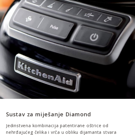
Sustav za miješanje Diamond
Jedinstvena kombinacija patentirane oštrice od
nehrđajućeg čelika i vrča u obliku dijamanta stvara