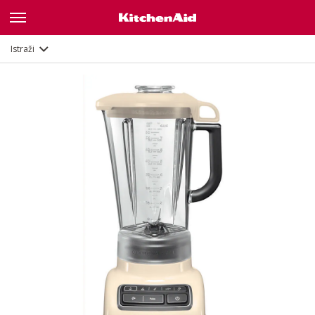
Galerija
Značajke
Dokumenti
Istraži