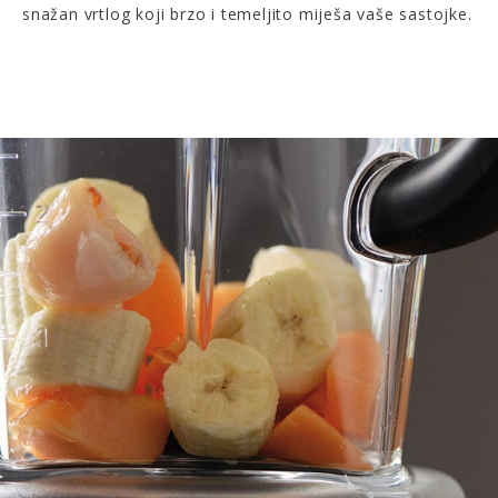
snažan vrtlog koji brzo i temeljito miješa vaše sastojke.