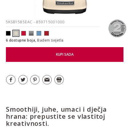
5KSB1585EAC
- 859715001000
6 dostupne boja,
Badem svijetla
KUPI SADA
Smoothiji, juhe, umaci i dječja
hrana: prepustite se vlastitoj
kreativnosti.