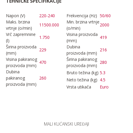
TEHNIČKE SPECIFIKACIJE
Napon (V)
220-240
Frekvencija (Hz)
50/60
Maks. brzina
Min. brzina vrtnje
11500.000
2000
vrtnje (o/min)
(o/min)
Vrč zapremnine
Visina proizvoda
1.750
419
(l)
(mm)
Širina proizvoda
Dubina
229
216
(mm)
proizvoda (mm)
Visina pakiranog
Širina pakiranog
470
280
proizvoda (mm)
proizvoda (mm)
Dubina
Bruto težina (kg)
5.3
pakiranog
260
Neto težina (kg)
4.5
proizvoda (mm)
Vrsta utikača
Euro
MALI KUĆANSKI UREĐAJI