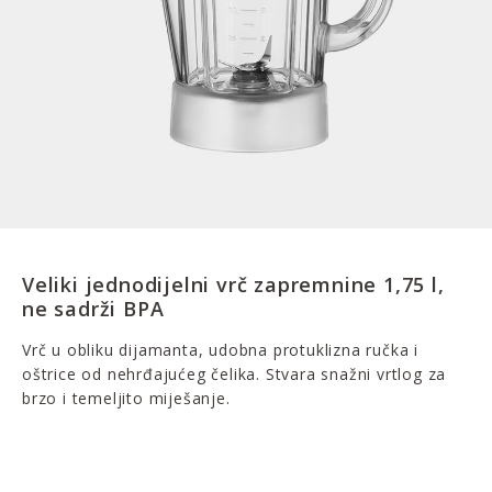
Veliki jednodijelni vrč zapremnine 1,75 l,
ne sadrži BPA
Vrč u obliku dijamanta, udobna protuklizna ručka i
oštrice od nehrđajućeg čelika. Stvara snažni vrtlog za
brzo i temeljito miješanje.