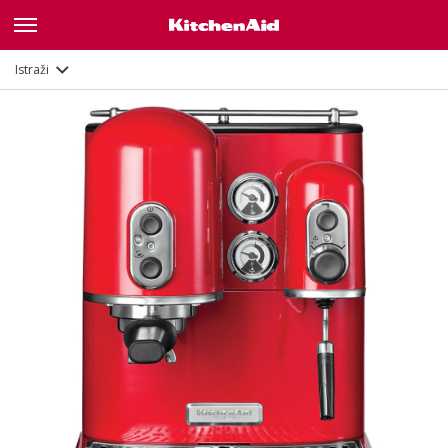
Galerija
Značajke
Dokumenti
Istraži