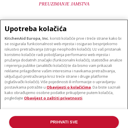
PREUZIMANJE JAMSTVA
Upotreba kolačića
KitchenAid Europa, Inc.
koristi kolačiće prve i treće strane kako bi
se osigurala funkcionalnost web-mjesta i osigurao besprijekorno
O TVRTKI KITCHENAID
iskustvo pretraživanja (strogo neophodni kolačići). Uz vaš pristanak
Robna marka
koristimo kolačiće radi poboljšanja performansi web-mjesta i
PODRŠKA
pružanja dodatnih značajki (funkcionalni kolačići), statističke analize
Povijest
i mjerenja publike (analitički kolačići) te da bismo vam prikazali
Pronađi trgovinu
ODR
reklame prilagođene vašim interesima i navikama pretraživanja,
PRATITE NAS
uključujući pretraživanja kroz treće strane i druge platforme
Jamstvo i dokumenti
(oglašivački kolačići). Više pojedinosti ili informacije o upravljanju
postavkama potražite u
Obavijesti o kolačićima
. Da biste saznali
kako obrađujemo osobne podatke prikupljene putem kolačića,
pogledajte
Obavijest o zaštiti privatnosti
.
PRIHVATI SVE