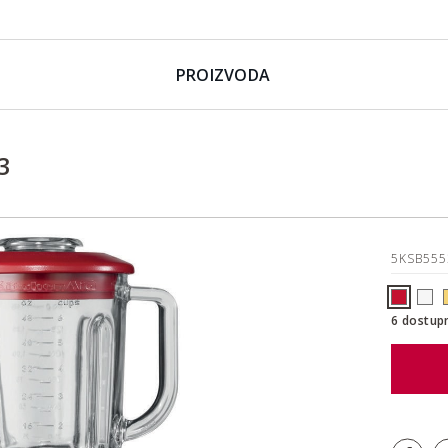
PROIZVODA
3
5KSB55
6 dostup