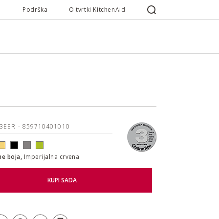
Podrška
O tvrtki KitchenAid
53EER
- 859710401010
ne boja,
Imperijalna crvena
KUPI SADA