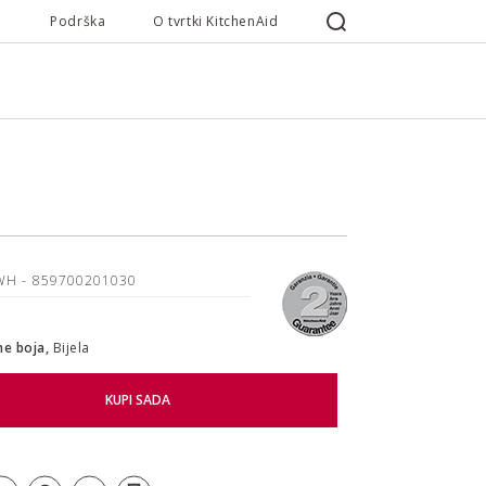
Podrška
O tvrtki KitchenAid
EWH
- 859700201030
ne boja,
Bijela
KUPI SADA