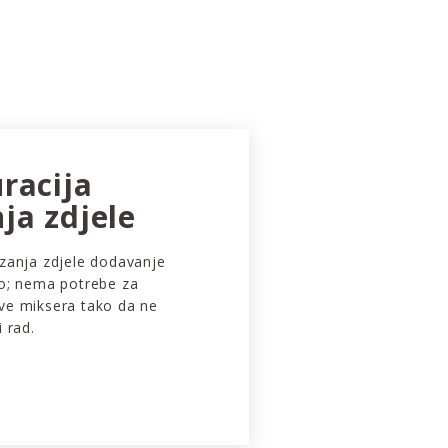
racija
ja zdjele
izanja zdjele dodavanje
ko; nema potrebe za
ve miksera tako da ne
i rad.