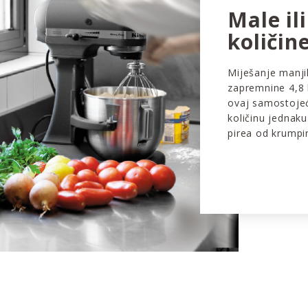
Male ili
količin
Miješanje manjih
zapremnine 4,8 
ovaj samostojeć
količinu jednaku 
pirea od krumpira