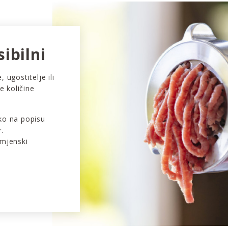
sibilni
 ugostitelje ili
e količine
ko na popisu
r.
amjenski