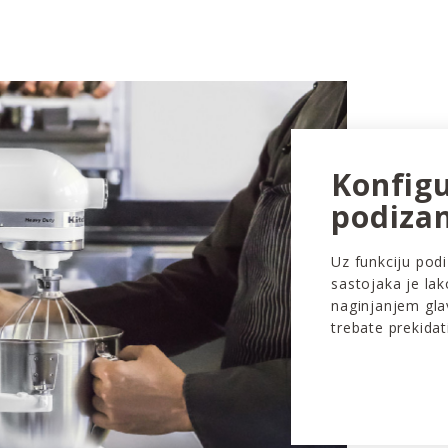
Konfigu
podizan
Uz funkciju pod
sastojaka je la
naginjanjem gla
trebate prekidat