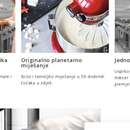
ika
Originalno planetarno
Jedno
miješanje
Usprkos
male i
Brzo i temeljito miješanje u 59 dodirnih
mikser
točaka u zdjeli.
premješ