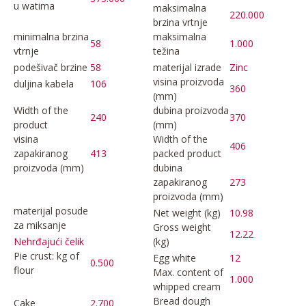
u watima
maksimalna
220.000
brzina vrtnje
minimalna brzina
maksimalna
58
1.000
vtrnje
težina
podešivač brzine
58
materijal izrade
Zinc
visina proizvoda
duljina kabela
106
360
(mm)
Width of the
dubina proizvoda
240
370
product
(mm)
visina
Width of the
406
zapakiranog
413
packed product
proizvoda (mm)
dubina
zapakiranog
273
proizvoda (mm)
materijal posude
Net weight (kg)
10.98
za miksanje
Gross weight
12.22
(kg)
Nehrđajući čelik
Pie crust: kg of
Egg white
12
0.500
flour
Max. content of
1.000
whipped cream
Bread dough
Cake
2.700