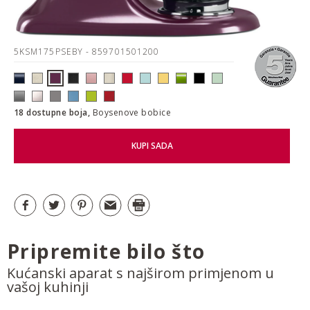
5KSM175PSEBY
- 859701501200
18 dostupne boja,
Boysenove bobice
KUPI SADA
Pripremite bilo što
Kućanski aparat s najširom primjenom u
vašoj kuhinji