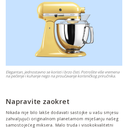
Elegantan, jednostavno se koristi i brzo čisti. Potrošite više vremena
na pečenje i kuhanje nego na proučavanje korisničkog priručnika.
Napravite zaokret
Nikada nije bilo lakše dodavati sastojke u vašu smjesu
zahvaljujući originalnom planetarnom miješanju našeg
samostojećeg miksera. Malo truda i visokokvalitetni