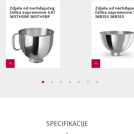
Zdjela od nerhđajućeg
Zdjela od nerhđaju
čelika zapremnine 4,8 l
čelika zapremnine 3
5K5THSBP 5K5THSBP
5KB3SS 5KB3SS
SPECIFIKACIJE