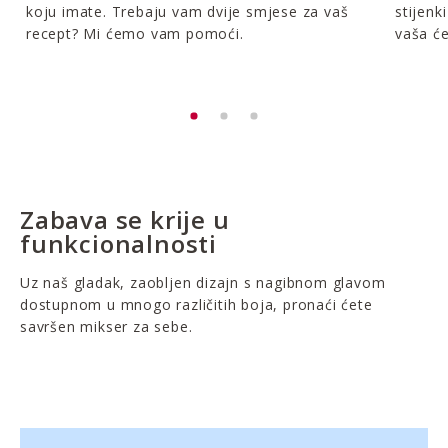
koju imate. Trebaju vam dvije smjese za vaš
stijenk
recept? Mi ćemo vam pomoći.
vaša će
Zabava se krije u
funkcionalnosti
Uz naš gladak, zaobljen dizajn s nagibnom glavom
dostupnom u mnogo različitih boja, pronaći ćete
savršen mikser za sebe.