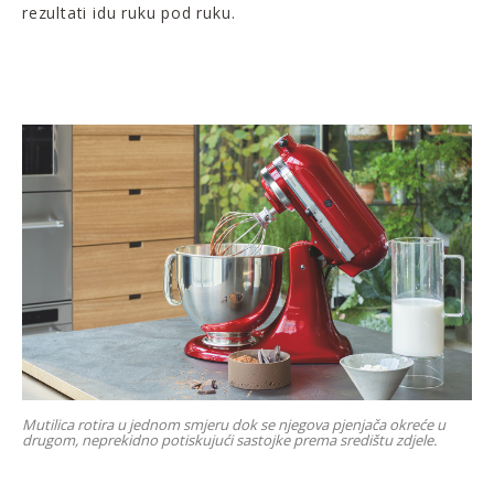
rezultati idu ruku pod ruku.
Mutilica rotira u jednom smjeru dok se njegova pjenjača okreće u
drugom, neprekidno potiskujući sastojke prema središtu zdjele.