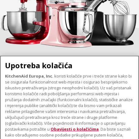
Upotreba kolačića
KitchenAid Europa, Inc.
koristi kolačiće prve i treće strane kako bi
se osigurala funkcionalnost web-mjesta i osigurao besprijekorno
O TVRTKI KITCHENAID
iskustvo pretraživanja (strogo neophodni kolačići). Uz vaš pristanak
Robna marka
koristimo kolačiće radi poboljšanja performansi web-mjesta i
PODRŠKA
pružanja dodatnih značajki (funkcionalni kolačići), statističke analize
Povijest
i mjerenja publike (analitički kolačići) te da bismo vam prikazali
Pronađi trgovinu
ODR
reklame prilagođene vašim interesima i navikama pretraživanja,
PRATITE NAS
uključujući pretraživanja kroz treće strane i druge platforme
Jamstvo i dokumenti
(oglašivački kolačići). Više pojedinosti ili informacije o upravljanju
postavkama potražite u
Obavijesti o kolačićima
. Da biste saznali
kako obrađujemo osobne podatke prikupljene putem kolačića,