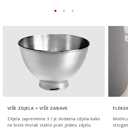
VIŠE ZDJELA = VIŠE ZABAVE
FLEKS
Zdjela zapremnine 3 l je dodatna zdjela kako
Mutilic
ne biste morali stalno prati jedinu zdjelu
strugan