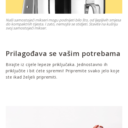
Naši samostojeći mikseri mogu podnijeti bilo što, od ljepljivih smjesa
do kompaktnih tijesta. I zato, nemojte se stidjeti. Stavite na kušnju
svoj samostojeći mikser.
Prilagođava se vašim potrebama
Birajte iz cijele lepeze priključaka. Jednostavno ih
priključite i bit ćete spremni! Pripremite svako jelo koje
ste ikad željeli pripremiti.