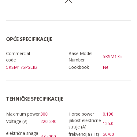
OPĆE SPECIFIKACIJE
Commercial
Base Model
5KSM175
code
Number
5KSM175PSEIB
Cookbook
Ne
TEHNIČKE SPECIFIKACIJE
Maximum power
300
Horse power
0.190
jakost električne
Voltage (V)
220-240
125.0
struje (A)
električna snaga
frekvencija (Hz)
50/60
375.000