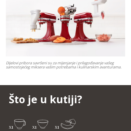
Dijelovi pribora savršeni su za mijenjanje i prilagođavanje vašeg
samostojećeg miksera vašim potrebama i kulinarskim avanturama.
Što je u kutiji?