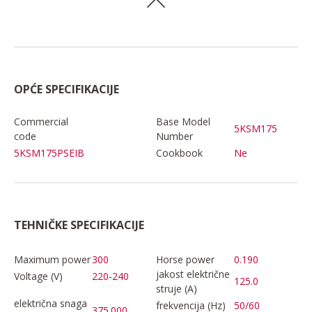
OPĆE SPECIFIKACIJE
Commercial
Base Model
5KSM175
code
Number
5KSM175PSEIB
Cookbook
Ne
TEHNIČKE SPECIFIKACIJE
Maximum power
300
Horse power
0.190
jakost električne
Voltage (V)
220-240
125.0
struje (A)
električna snaga
frekvencija (Hz)
50/60
375.000