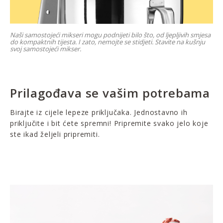
Naši samostojeći mikseri mogu podnijeti bilo što, od ljepljivih smjesa
do kompaktnih tijesta. I zato, nemojte se stidjeti. Stavite na kušnju
svoj samostojeći mikser.
Prilagođava se vašim potrebama
Birajte iz cijele lepeze priključaka. Jednostavno ih
priključite i bit ćete spremni! Pripremite svako jelo koje
ste ikad željeli pripremiti.