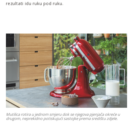
rezultati idu ruku pod ruku.
Mutilica rotira u jednom smjeru dok se njegova pjenjača okreće u
drugom, neprekidno potiskujući sastojke prema središtu zdjele.