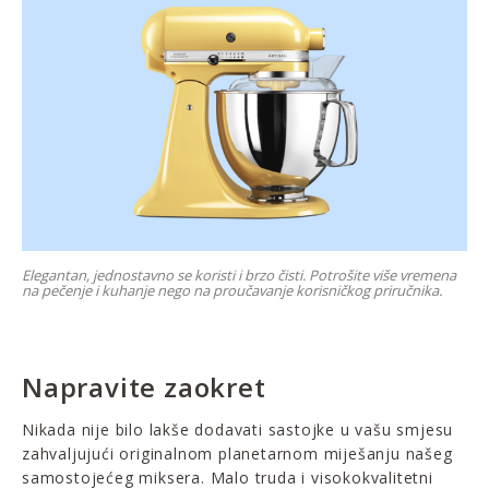
Elegantan, jednostavno se koristi i brzo čisti. Potrošite više vremena
na pečenje i kuhanje nego na proučavanje korisničkog priručnika.
Napravite zaokret
Nikada nije bilo lakše dodavati sastojke u vašu smjesu
zahvaljujući originalnom planetarnom miješanju našeg
samostojećeg miksera. Malo truda i visokokvalitetni