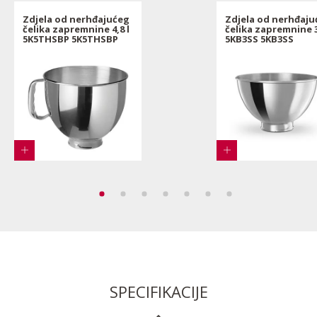
Zdjela od nerhđajućeg
Zdjela od nerhđaju
čelika zapremnine 4,8 l
čelika zapremnine 3
5K5THSBP 5K5THSBP
5KB3SS 5KB3SS
SPECIFIKACIJE