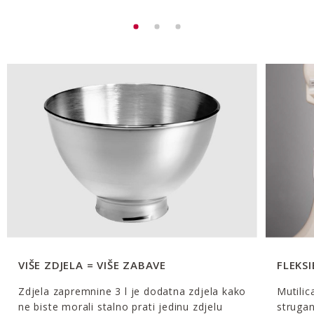
VIŠE ZDJELA = VIŠE ZABAVE
FLEKS
Zdjela zapremnine 3 l je dodatna zdjela kako
Mutilic
ne biste morali stalno prati jedinu zdjelu
strugan