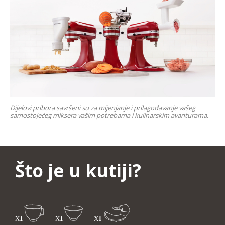
Dijelovi pribora savršeni su za mijenjanje i prilagođavanje vašeg
samostojećeg miksera vašim potrebama i kulinarskim avanturama.
Što je u kutiji?