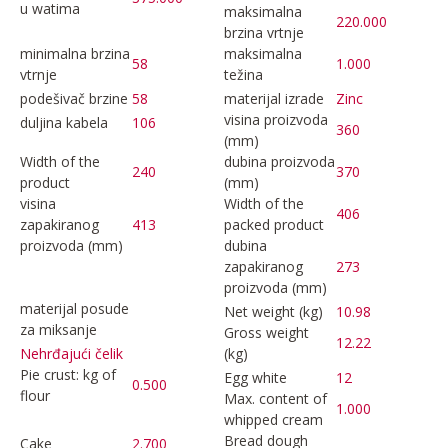
u watima
maksimalna
220.000
brzina vrtnje
minimalna brzina
maksimalna
58
1.000
vtrnje
težina
podešivač brzine
58
materijal izrade
Zinc
visina proizvoda
duljina kabela
106
360
(mm)
Width of the
dubina proizvoda
240
370
product
(mm)
visina
Width of the
406
zapakiranog
413
packed product
proizvoda (mm)
dubina
zapakiranog
273
proizvoda (mm)
materijal posude
Net weight (kg)
10.98
za miksanje
Gross weight
12.22
(kg)
Nehrđajući čelik
Pie crust: kg of
Egg white
12
0.500
flour
Max. content of
1.000
whipped cream
Bread dough
Cake
2.700