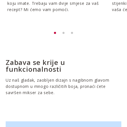
koju imate. Trebaju vam dvije smjese za vaš
stijenk
recept? Mi ćemo vam pomoći.
vaša će
Zabava se krije u
funkcionalnosti
Uz naš gladak, zaobljen dizajn s nagibnom glavom
dostupnom u mnogo različitih boja, pronaći ćete
savršen mikser za sebe.