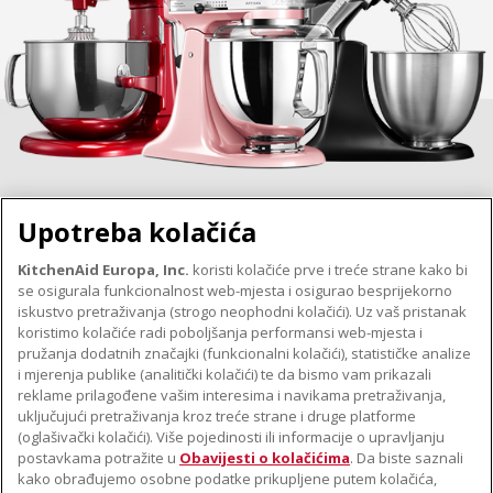
Upotreba kolačića
KitchenAid Europa, Inc.
koristi kolačiće prve i treće strane kako bi
se osigurala funkcionalnost web-mjesta i osigurao besprijekorno
O TVRTKI KITCHENAID
iskustvo pretraživanja (strogo neophodni kolačići). Uz vaš pristanak
Robna marka
koristimo kolačiće radi poboljšanja performansi web-mjesta i
PODRŠKA
pružanja dodatnih značajki (funkcionalni kolačići), statističke analize
Povijest
i mjerenja publike (analitički kolačići) te da bismo vam prikazali
Pronađi trgovinu
ODR
reklame prilagođene vašim interesima i navikama pretraživanja,
PRATITE NAS
uključujući pretraživanja kroz treće strane i druge platforme
Jamstvo i dokumenti
(oglašivački kolačići). Više pojedinosti ili informacije o upravljanju
postavkama potražite u
Obavijesti o kolačićima
. Da biste saznali
kako obrađujemo osobne podatke prikupljene putem kolačića,