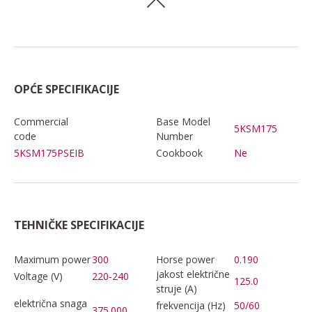
OPĆE SPECIFIKACIJE
Commercial
Base Model
5KSM175
code
Number
5KSM175PSEIB
Cookbook
Ne
TEHNIČKE SPECIFIKACIJE
Maximum power
300
Horse power
0.190
jakost električne
Voltage (V)
220-240
125.0
struje (A)
električna snaga
frekvencija (Hz)
50/60
375.000