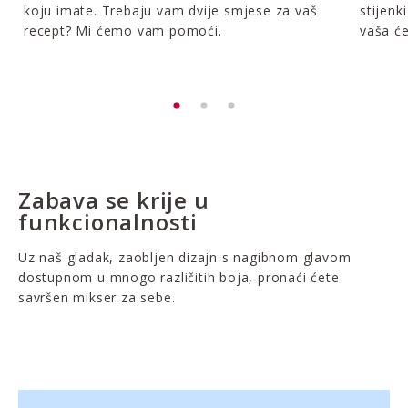
koju imate. Trebaju vam dvije smjese za vaš
stijenk
recept? Mi ćemo vam pomoći.
vaša će
Zabava se krije u
funkcionalnosti
Uz naš gladak, zaobljen dizajn s nagibnom glavom
dostupnom u mnogo različitih boja, pronaći ćete
savršen mikser za sebe.