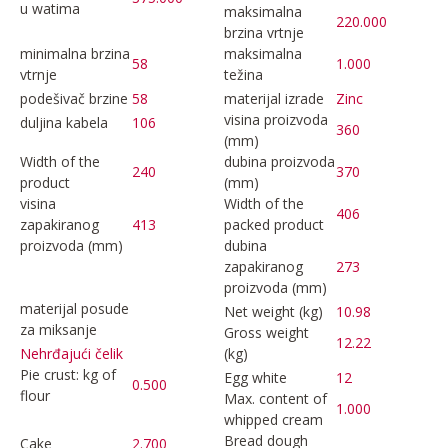
u watima
maksimalna
220.000
brzina vrtnje
minimalna brzina
maksimalna
58
1.000
vtrnje
težina
podešivač brzine
58
materijal izrade
Zinc
visina proizvoda
duljina kabela
106
360
(mm)
Width of the
dubina proizvoda
240
370
product
(mm)
visina
Width of the
406
zapakiranog
413
packed product
proizvoda (mm)
dubina
zapakiranog
273
proizvoda (mm)
materijal posude
Net weight (kg)
10.98
za miksanje
Gross weight
12.22
(kg)
Nehrđajući čelik
Pie crust: kg of
Egg white
12
0.500
flour
Max. content of
1.000
whipped cream
Bread dough
Cake
2.700