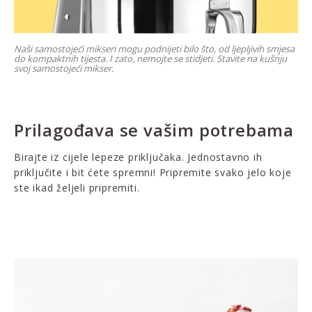
Naši samostojeći mikseri mogu podnijeti bilo što, od ljepljivih smjesa
do kompaktnih tijesta. I zato, nemojte se stidjeti. Stavite na kušnju
svoj samostojeći mikser.
Prilagođava se vašim potrebama
Birajte iz cijele lepeze priključaka. Jednostavno ih
priključite i bit ćete spremni! Pripremite svako jelo koje
ste ikad željeli pripremiti.