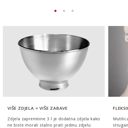
VIŠE ZDJELA = VIŠE ZABAVE
FLEKS
Zdjela zapremnine 3 l je dodatna zdjela kako
Mutilic
ne biste morali stalno prati jedinu zdjelu
strugan