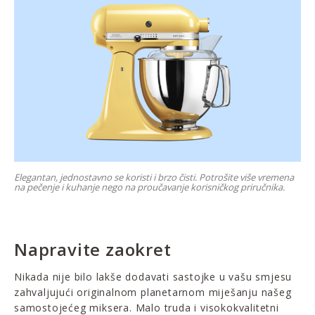
Elegantan, jednostavno se koristi i brzo čisti. Potrošite više vremena
na pečenje i kuhanje nego na proučavanje korisničkog priručnika.
Napravite zaokret
Nikada nije bilo lakše dodavati sastojke u vašu smjesu
zahvaljujući originalnom planetarnom miješanju našeg
samostojećeg miksera. Malo truda i visokokvalitetni