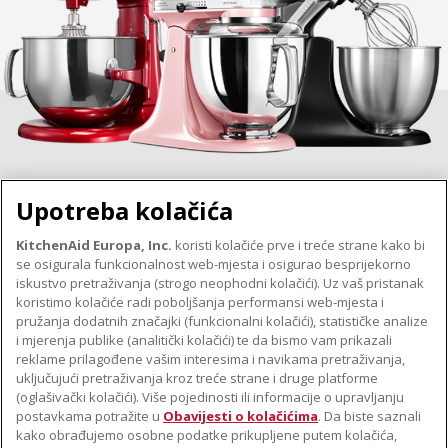
Upotreba kolačića
KitchenAid Europa, Inc.
koristi kolačiće prve i treće strane kako bi
se osigurala funkcionalnost web-mjesta i osigurao besprijekorno
O TVRTKI KITCHENAID
iskustvo pretraživanja (strogo neophodni kolačići). Uz vaš pristanak
Robna marka
koristimo kolačiće radi poboljšanja performansi web-mjesta i
PODRŠKA
pružanja dodatnih značajki (funkcionalni kolačići), statističke analize
Povijest
i mjerenja publike (analitički kolačići) te da bismo vam prikazali
Pronađi trgovinu
ODR
reklame prilagođene vašim interesima i navikama pretraživanja,
PRATITE NAS
uključujući pretraživanja kroz treće strane i druge platforme
Jamstvo i dokumenti
(oglašivački kolačići). Više pojedinosti ili informacije o upravljanju
postavkama potražite u
Obavijesti o kolačićima
. Da biste saznali
kako obrađujemo osobne podatke prikupljene putem kolačića,