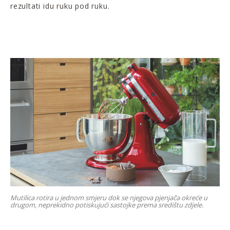
rezultati idu ruku pod ruku.
Mutilica rotira u jednom smjeru dok se njegova pjenjača okreće u
drugom, neprekidno potiskujući sastojke prema središtu zdjele.