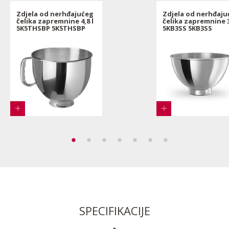
Zdjela od nerhđajućeg
Zdjela od nerhđaju
čelika zapremnine 4,8 l
čelika zapremnine 3
5K5THSBP 5K5THSBP
5KB3SS 5KB3SS
SPECIFIKACIJE