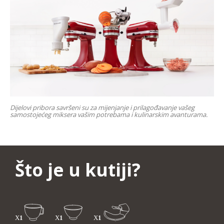
Dijelovi pribora savršeni su za mijenjanje i prilagođavanje vašeg
samostojećeg miksera vašim potrebama i kulinarskim avanturama.
Što je u kutiji?