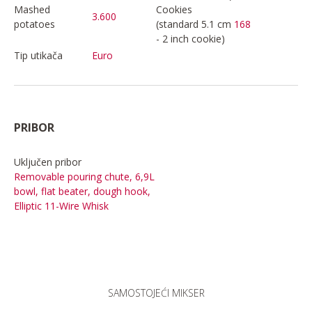
Mashed
Cookies
3.600
potatoes
(standard 5.1 cm
168
- 2 inch cookie)
Tip utikača
Euro
PRIBOR
Uključen pribor
Removable pouring chute, 6,9L
bowl, flat beater, dough hook,
Elliptic 11-Wire Whisk
SAMOSTOJEĆI MIKSER