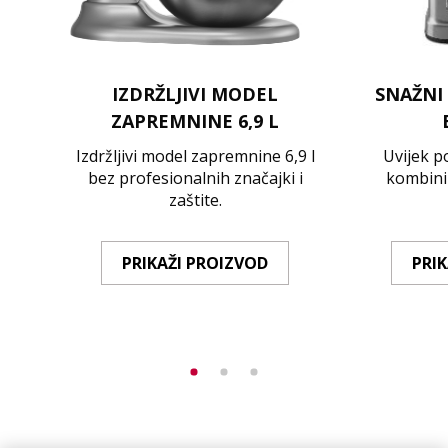
IZDRŽLJIVI MODEL
SNAŽNI
ZAPREMNINE 6,9 L
Izdržljivi model zapremnine 6,9 l
Uvijek p
bez profesionalnih značajki i
kombini
zaštite.
PRIKAŽI PROIZVOD
PRI