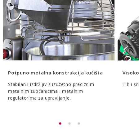
Potpuno metalna konstrukcija kućišta
Visoko
Stabilan i izdržljiv s izuzetno preciznim
Tih i s
metalnim zupčanicima i metalnim
regulatorima za upravljanje.