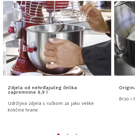
Zdjela od nehrđajućeg čelika
Origin
zapremnine 6,9 l
Brzo i 
Izdržljiva zdjela s ručkom za jako velike
količine hrane.