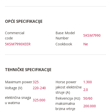
OPĆE SPECIFIKACIJE
Commercial
Base Model
5KSM7990
code
Number
5KSM7990XEER
Cookbook
Ne
TEHNIČKE SPECIFIKACIJE
Maximum power
325
Horse power
1.300
jakost električne
Voltage (V)
220-240
2.0
struje (A)
električna snaga
frekvencija (Hz)
50/60
325.000
u watima
maksimalna
200.000
brzina vrtnje