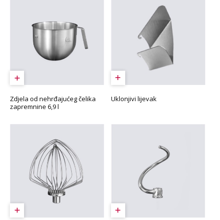
Uklonjivi lijevak
Zdjela od nehrđajućeg čelika
zapremnine 6,9 l