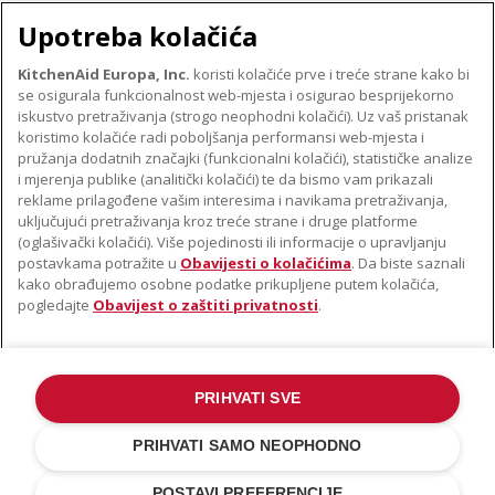
Upotreba kolačića
KitchenAid Europa, Inc.
koristi kolačiće prve i treće strane kako bi
se osigurala funkcionalnost web-mjesta i osigurao besprijekorno
O TVRTKI KITCHENAID
iskustvo pretraživanja (strogo neophodni kolačići). Uz vaš pristanak
Robna marka
koristimo kolačiće radi poboljšanja performansi web-mjesta i
PODRŠKA
pružanja dodatnih značajki (funkcionalni kolačići), statističke analize
Povijest
i mjerenja publike (analitički kolačići) te da bismo vam prikazali
Pronađi trgovinu
ODR
reklame prilagođene vašim interesima i navikama pretraživanja,
PRATITE NAS
uključujući pretraživanja kroz treće strane i druge platforme
Jamstvo i dokumenti
(oglašivački kolačići). Više pojedinosti ili informacije o upravljanju
postavkama potražite u
Obavijesti o kolačićima
. Da biste saznali
kako obrađujemo osobne podatke prikupljene putem kolačića,
pogledajte
Obavijest o zaštiti privatnosti
.
PRIHVATI SVE
©2022. Sva prava pridržana. KitchenAid i dizajn samostojećeg miksera
zaštitni su znakovi u SAD-u. i u drugim državama .
PRIHVATI SAMO NEOPHODNO
Obavijest o zaštiti privatnosti
.
Kolačić
.
Ostale države
POSTAVI PREFERENCIJE