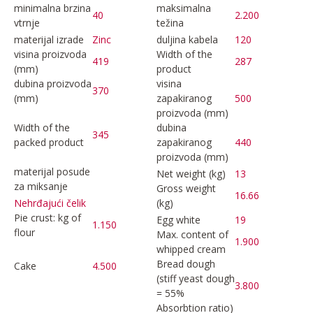
minimalna brzina
maksimalna
40
2.200
vtrnje
težina
materijal izrade
Zinc
duljina kabela
120
visina proizvoda
Width of the
419
287
(mm)
product
dubina proizvoda
visina
370
(mm)
zapakiranog
500
proizvoda (mm)
Width of the
dubina
345
packed product
zapakiranog
440
proizvoda (mm)
materijal posude
Net weight (kg)
13
za miksanje
Gross weight
16.66
(kg)
Nehrđajući čelik
Pie crust: kg of
Egg white
19
1.150
flour
Max. content of
1.900
whipped cream
Bread dough
Cake
4.500
(stiff yeast dough
3.800
= 55%
Absorbtion ratio)