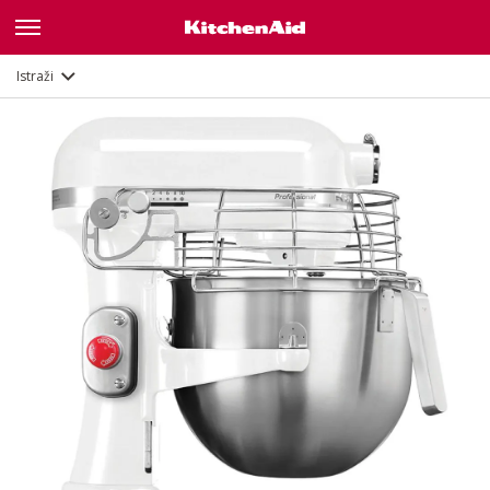
Značajke
Dokumenti i registracija
Istraži