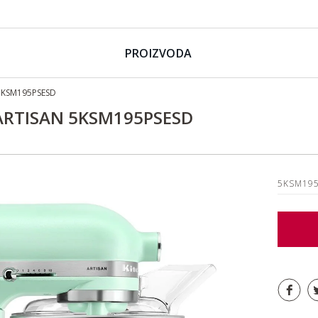
PROIZVODA
 5KSM195PSESD
 ARTISAN 5KSM195PSESD
5KSM19