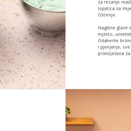
za rezanje masl
lopatica za mij
čišćenje.
Nagibne glave s
mjesto, umetnite
Odaberite brzin
i pjenjenje, sv
promiješana za