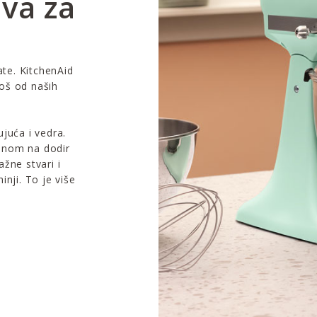
iva za
ate. KitchenAid
još od naših
juća i vedra.
anom na dodir
žne stvari i
nji. To je više