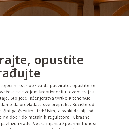
rajte, opustite
zrađujte
ojeći mikser poziva da pauzirate, opustite se
ovežete sa svojom kreativnosti u ovom svijetu
taje. Stoljeće inženjerstva tvrtke KitchenAid
danje da prevladate sve prepreke. Kućište od
 čini ga čvrstim i izdrživim, a svaki detalj, od
 na dodir do metalnih regulatora i ukrasne
e pažljivu izradu. Vedra nijansa Spearmint unosi