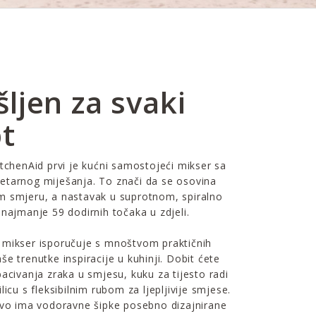
ljen za svaki
t
itchenAid prvi je kućni samostojeći mikser sa
etarnog miješanja. To znači da se osovina
m smjeru, a nastavak u suprotnom, spiralno
 najmanje 59 dodirnih točaka u zdjeli.
 mikser isporučuje s mnoštvom praktičnih
še trenutke inspiracije u kuhinji. Dobit ćete
bacivanja zraka u smjesu, kuku za tijesto radi
licu s fleksibilnim rubom za ljepljivije smjese.
ivo ima vodoravne šipke posebno dizajnirane