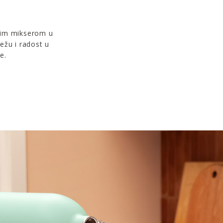
ećim mikserom u
težu i radost u
e.