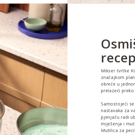
Osmiš
recep
Mikser tvrtke K
značajkom plan
okreće u jedno
prelazeći preko
Samostojeći se
nastavaka za va
pjenjaču radi u
miješenja i muti
Mutilica za pec