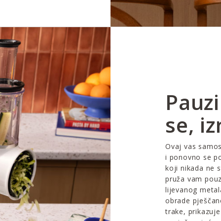
Pauzi
se, i
Ovaj vas samost
i ponovno se p
koji nikada ne s
pruža vam pouz
lijevanog metala
obrade pješčane
trake, prikazuj