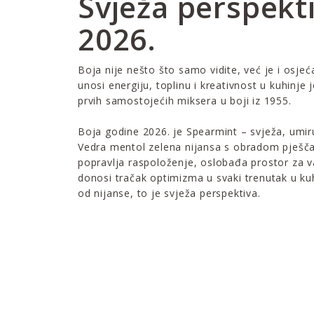
Svježa perspekt
2026.
Boja nije nešto što samo vidite, već je i osjeć
unosi energiju, toplinu i kreativnost u kuhinje 
prvih samostojećih miksera u boji iz 1955.
Boja godine 2026. je Spearmint – svježa, umiru
Vedra mentol zelena nijansa s obradom pješč
popravlja raspoloženje, oslobađa prostor za va
donosi tračak optimizma u svaki trenutak u kuhi
od nijanse, to je svježa perspektiva.