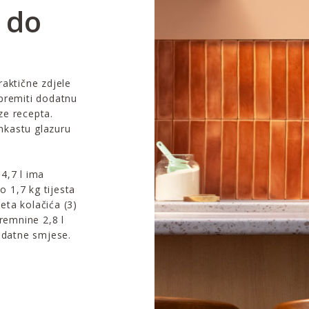
 do
raktične zdjele
premiti dodatnu
aze recepta.
enkastu glazuru
4,7 l ima
 1,7 kg tijesta
ceta kolačića (3)
remnine 2,8 l
dodatne smjese.