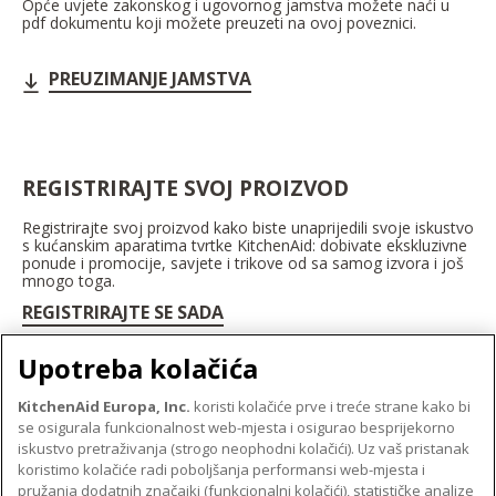
Opće uvjete zakonskog i ugovornog jamstva možete naći u
pdf dokumentu koji možete preuzeti na ovoj poveznici.
PREUZIMANJE JAMSTVA
REGISTRIRAJTE SVOJ PROIZVOD
Registrirajte svoj proizvod kako biste unaprijedili svoje iskustvo
s kućanskim aparatima tvrtke KitchenAid: dobivate ekskluzivne
ponude i promocije, savjete i trikove od sa samog izvora i još
mnogo toga.
REGISTRIRAJTE SE SADA
Upotreba kolačića
KitchenAid Europa, Inc.
koristi kolačiće prve i treće strane kako bi
se osigurala funkcionalnost web-mjesta i osigurao besprijekorno
O TVRTKI KITCHENAID
iskustvo pretraživanja (strogo neophodni kolačići). Uz vaš pristanak
Robna marka
koristimo kolačiće radi poboljšanja performansi web-mjesta i
PODRŠKA
pružanja dodatnih značajki (funkcionalni kolačići), statističke analize