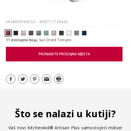
5KSM50PKVESO
- 859711729420
11 dostupne boja,
Sun Dried Tomato
PRONAĐITE PRODAJNA MJESTA
Što se nalazi u kutiji?
Vaš novi KitchenAid® Artisan Plus samostojeći mikser