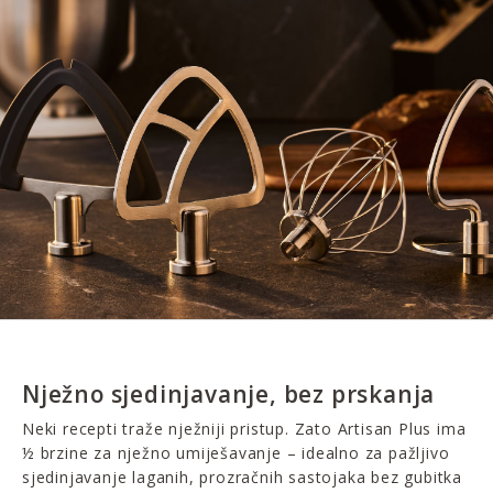
Nježno sjedinjavanje, bez prskanja
Neki recepti traže nježniji pristup. Zato Artisan Plus ima
½ brzine za nježno umiješavanje – idealno za pažljivo
sjedinjavanje laganih, prozračnih sastojaka bez gubitka