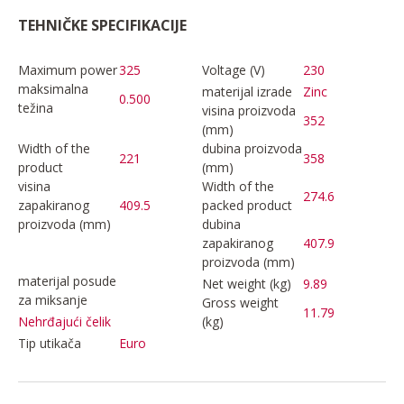
TEHNIČKE SPECIFIKACIJE
Maximum power
325
Voltage (V)
230
maksimalna
materijal izrade
Zinc
0.500
težina
visina proizvoda
352
(mm)
Width of the
dubina proizvoda
221
358
product
(mm)
visina
Width of the
274.6
zapakiranog
409.5
packed product
proizvoda (mm)
dubina
zapakiranog
407.9
proizvoda (mm)
materijal posude
Net weight (kg)
9.89
za miksanje
Gross weight
11.79
(kg)
Nehrđajući čelik
Tip utikača
Euro