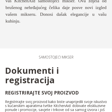
vaš KitchenAid samostojeći mikser. Ova zdjela od
brušenog nehrđajućeg čelika daje posve novi izgled
vašem mikseru. Donosi dašak elegancije u vašu
kuhinju.
SAMOSTOJEĆI MIKSER
Dokumenti i
registracija
REGISTRIRAJTE SVOJ PROIZVOD
Registrirajte svoj proizvod kako biste unaprijedili svoje iskustvo
s kućanskim aparatima tvrtke KitchenAid: dobivate ekskluzivne
ponude i promocije, savjete i trikove od sa samog izvora i još