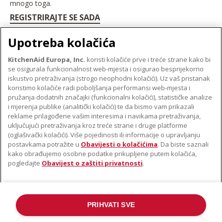
mnogo toga.
REGISTRIRAJTE SE SADA
Upotreba kolačića
KitchenAid Europa, Inc.
koristi kolačiće prve i treće strane kako bi
se osigurala funkcionalnost web-mjesta i osigurao besprijekorno
O TVRTKI KITCHENAID
iskustvo pretraživanja (strogo neophodni kolačići). Uz vaš pristanak
Robna marka
koristimo kolačiće radi poboljšanja performansi web-mjesta i
PODRŠKA
pružanja dodatnih značajki (funkcionalni kolačići), statističke analize
Povijest
i mjerenja publike (analitički kolačići) te da bismo vam prikazali
Pronađi trgovinu
ODR
reklame prilagođene vašim interesima i navikama pretraživanja,
PRATITE NAS
uključujući pretraživanja kroz treće strane i druge platforme
Jamstvo i dokumenti
(oglašivački kolačići). Više pojedinosti ili informacije o upravljanju
postavkama potražite u
Obavijesti o kolačićima
. Da biste saznali
kako obrađujemo osobne podatke prikupljene putem kolačića,
pogledajte
Obavijest o zaštiti privatnosti
.
PRIHVATI SVE
©2022. Sva prava pridržana. KitchenAid i dizajn samostojećeg miksera