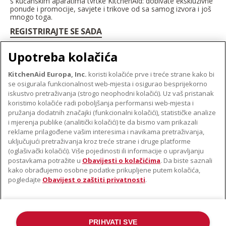
s kućanskim aparatima tvrtke KitchenAid: dobivate ekskluzivne
ponude i promocije, savjete i trikove od sa samog izvora i još
mnogo toga.
REGISTRIRAJTE SE SADA
Upotreba kolačića
KitchenAid Europa, Inc.
koristi kolačiće prve i treće strane kako bi
se osigurala funkcionalnost web-mjesta i osigurao besprijekorno
O TVRTKI KITCHENAID
iskustvo pretraživanja (strogo neophodni kolačići). Uz vaš pristanak
Robna marka
koristimo kolačiće radi poboljšanja performansi web-mjesta i
PODRŠKA
pružanja dodatnih značajki (funkcionalni kolačići), statističke analize
Povijest
i mjerenja publike (analitički kolačići) te da bismo vam prikazali
Pronađi trgovinu
ODR
reklame prilagođene vašim interesima i navikama pretraživanja,
PRATITE NAS
uključujući pretraživanja kroz treće strane i druge platforme
Jamstvo i dokumenti
(oglašivački kolačići). Više pojedinosti ili informacije o upravljanju
postavkama potražite u
Obavijesti o kolačićima
. Da biste saznali
kako obrađujemo osobne podatke prikupljene putem kolačića,
pogledajte
Obavijest o zaštiti privatnosti
.
PRIHVATI SVE