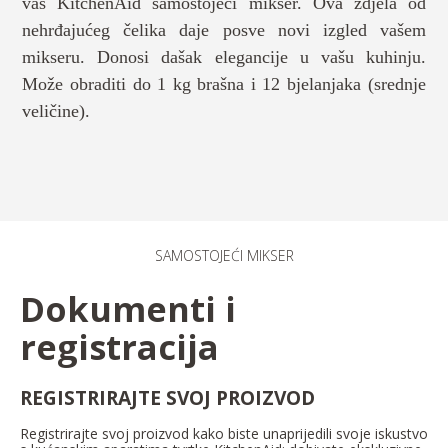
vaš KitchenAid samostojeći mikser. Ova zdjela od
nehrđajućeg čelika daje posve novi izgled vašem
mikseru. Donosi dašak elegancije u vašu kuhinju.
Može obraditi do 1 kg brašna i 12 bjelanjaka (srednje
veličine).
SAMOSTOJEĆI MIKSER
Dokumenti i
registracija
REGISTRIRAJTE SVOJ PROIZVOD
Registrirajte svoj proizvod kako biste unaprijedili svoje iskustvo