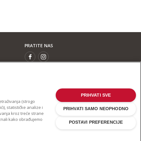
PRATITE NAS
PRIHVATI SVE
etraživanja (strogo
), statističke analize i
PRIHVATI SAMO NEOPHODNO
ivanja kroz treće strane
aznali kako obrađujemo
POSTAVI PREFERENCIJE
est o zaštiti privatnosti
.
Kolačić
.
Ostale države