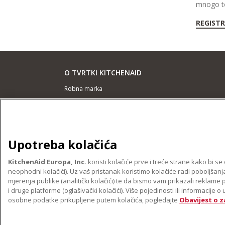
mnogo t
REGISTR
O TVRTKI KITCHENAID
Robna marka
Povijest
ODR
Upotreba kolačića
PODRŠKA
Pronađi trgovinu
KitchenAid Europa, Inc.
koristi kolačiće prve i treće strane kako bi 
neophodni kolačići). Uz vaš pristanak koristimo kolačiće radi poboljšanja
Jamstvo i dokumenti
mjerenja publike (analitički kolačići) te da bismo vam prikazali reklame
i druge platforme (oglašivački kolačići). Više pojedinosti ili informacije
osobne podatke prikupljene putem kolačića, pogledajte
Obavijest o z
©2022. Sva prava pridržana. KitchenAid i dizaj