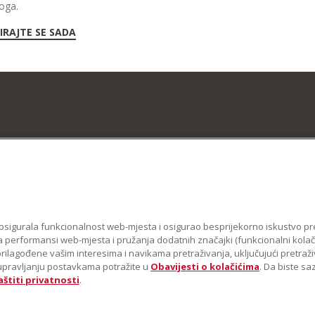
oga.
IRAJTE SE SADA
se osigurala funkcionalnost web-mjesta i osigurao besprijekorno iskustvo pr
 performansi web-mjesta i pružanja dodatnih značajki (funkcionalni kolačići
 prilagođene vašim interesima i navikama pretraživanja, uključujući pretraž
 o upravljanju postavkama potražite u
Obavijesti o kolačićima
. Da biste s
aštiti privatnosti
.
n samostojećeg miksera zaštitni su znakovi u SAD-u. i u drugim državama .
Obavij