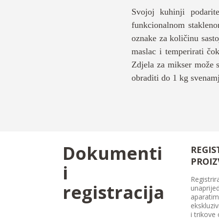
Svojoj kuhinji podari
funkcionalnom staklenom
oznake za količinu sasto
maslac i temperirati čok
Zdjela za mikser može se
obraditi do 1 kg svenamj
Dokumenti
REGIS
PROI
i
Registrir
registracija
unaprijed
aparatim
ekskluzi
i trikove