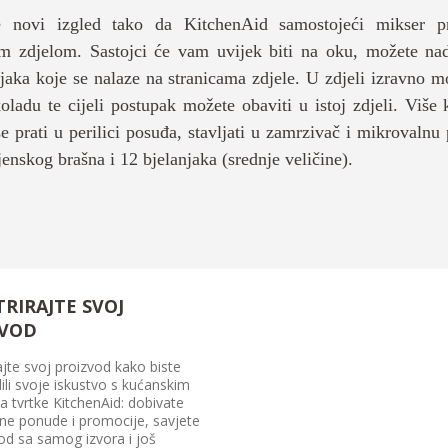
te novi izgled tako da KitchenAid samostojeći mikser pr
 zdjelom. Sastojci će vam uvijek biti na oku, možete nadz
jaka koje se nalaze na stranicama zdjele. U zdjeli izravno mo
oladu te cijeli postupak možete obaviti u istoj zdjeli. Više
 prati u perilici posuđa, stavljati u zamrzivač i mikrovalnu
enskog brašna i 12 bjelanjaka (srednje veličine).
TRIRAJTE SVOJ
ZVOD
ajte svoj proizvod kako biste
ili svoje iskustvo s kućanskim
a tvrtke KitchenAid: dobivate
vne ponude i promocije, savjete
 od sa samog izvora i još