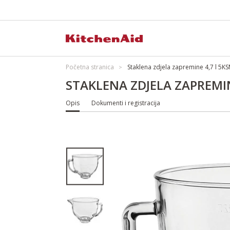
Početna stranica
Staklena zdjela zapremine 4,7 l 
STAKLENA ZDJELA ZAPREMI
Opis
Dokumenti i registracija