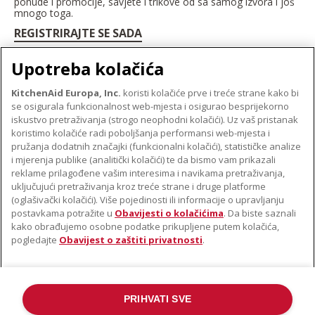
ponude i promocije, savjete i trikove od sa samog izvora i još
mnogo toga.
REGISTRIRAJTE SE SADA
Upotreba kolačića
KitchenAid Europa, Inc.
koristi kolačiće prve i treće strane kako bi
se osigurala funkcionalnost web-mjesta i osigurao besprijekorno
O TVRTKI KITCHENAID
iskustvo pretraživanja (strogo neophodni kolačići). Uz vaš pristanak
Robna marka
koristimo kolačiće radi poboljšanja performansi web-mjesta i
PODRŠKA
pružanja dodatnih značajki (funkcionalni kolačići), statističke analize
Povijest
i mjerenja publike (analitički kolačići) te da bismo vam prikazali
Pronađi trgovinu
ODR
reklame prilagođene vašim interesima i navikama pretraživanja,
PRATITE NAS
uključujući pretraživanja kroz treće strane i druge platforme
Jamstvo i dokumenti
(oglašivački kolačići). Više pojedinosti ili informacije o upravljanju
postavkama potražite u
Obavijesti o kolačićima
. Da biste saznali
kako obrađujemo osobne podatke prikupljene putem kolačića,
pogledajte
Obavijest o zaštiti privatnosti
.
PRIHVATI SVE