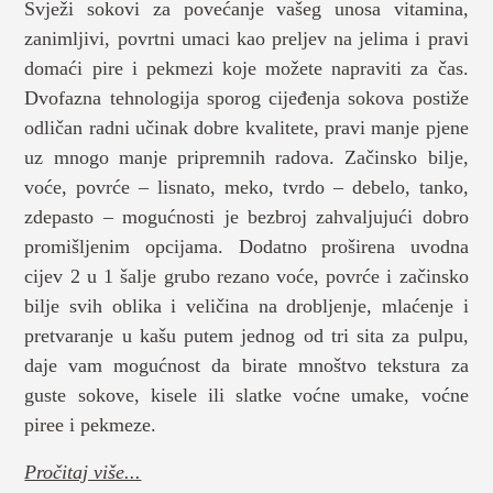
Svježi sokovi za povećanje vašeg unosa vitamina,
zanimljivi, povrtni umaci kao preljev na jelima i pravi
domaći pire i pekmezi koje možete napraviti za čas.
Dvofazna tehnologija sporog cijeđenja sokova postiže
odličan radni učinak dobre kvalitete, pravi manje pjene
uz mnogo manje pripremnih radova. Začinsko bilje,
voće, povrće – lisnato, meko, tvrdo – debelo, tanko,
zdepasto – mogućnosti je bezbroj zahvaljujući dobro
promišljenim opcijama. Dodatno proširena uvodna
cijev 2 u 1 šalje grubo rezano voće, povrće i začinsko
bilje svih oblika i veličina na drobljenje, mlaćenje i
pretvaranje u kašu putem jednog od tri sita za pulpu,
daje vam mogućnost da birate mnoštvo tekstura za
guste sokove, kisele ili slatke voćne umake, voćne
piree i pekmeze.
Pročitaj više...