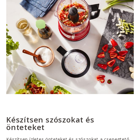
Készítsen szószokat és
önteteket
Készítsen ízletes önteteket és szószokat a csepegtető