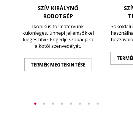
SZÍV KIRÁLYNŐ
SZ
ROBOTGÉP
T
Ikonikus formatervünk
Sokoldalú
különleges, ünnepi jellemzőkkel
használha
kiegészítve. Engedje szabadjára
hozzávaló
alkotói szenvedélyét.
TERMÉ
TERMÉK MEGTEKINTÉSE