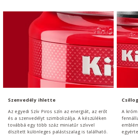
Szenvedély ihlette
Csill
Az egyedi Szív Piros szín az energiát, az erőt
A króm
és a szenvedélyt szimbolizálja. A készüléken
fennáll
továbbá egy több száz miniatűr szívvel
emblém
díszített különleges palástszalag is található.
egyérte