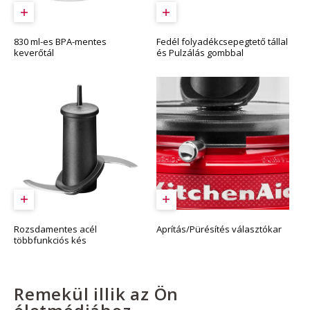
830 ml-es BPA-mentes
Fedél folyadékcsepegtető tállal
keverőtál
és Pulzálás gombbal
Rozsdamentes acél
Aprítás/Pürésítés választókar
többfunkciós kés
Remekül illik az Ön