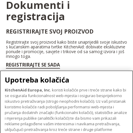
Dokumenti i
registracija
REGISTRIRAJTE SVOJ PROIZVOD
Registrirajte svoj proizvod kako biste unaprijedili svoje iskustvo
s kućanskim aparatima tvrtke KitchenAid: dobivate ekskluzivne
ponude i promocije, savjete i trikove od sa samog izvora i još
mnogo toga.
REGISTRIRAJTE SE SADA
Upotreba kolačića
KitchenAid Europa, Inc.
koristi kolačiće prve i treće strane kako bi
se osigurala funkcionalnost web-mjesta i osigurao besprijekorno
O TVRTKI KITCHENAID
iskustvo pretraživanja (strogo neophodni kolačići). Uz vaš pristanak
Robna marka
koristimo kolačiće radi poboljšanja performansi web-mjesta i
PODRŠKA
pružanja dodatnih značajki (funkcionalni kolačići), statističke analize
Povijest
i mjerenja publike (analitički kolačići) te da bismo vam prikazali
Pronađi trgovinu
ODR
reklame prilagođene vašim interesima i navikama pretraživanja,
PRATITE NAS
uključujući pretraživanja kroz treće strane i druge platforme
Jamstvo i dokumenti