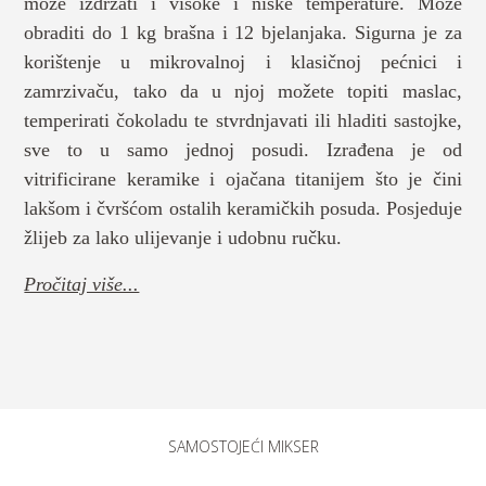
može izdržati i visoke i niske temperature. Može
obraditi do 1 kg brašna i 12 bjelanjaka. Sigurna je za
korištenje u mikrovalnoj i klasičnoj pećnici i
zamrzivaču, tako da u njoj možete topiti maslac,
temperirati čokoladu te stvrdnjavati ili hladiti sastojke,
sve to u samo jednoj posudi. Izrađena je od
vitrificirane keramike i ojačana titanijem što je čini
lakšom i čvršćom ostalih keramičkih posuda. Posjeduje
žlijeb za lako ulijevanje i udobnu ručku.
Pročitaj više...
SAMOSTOJEĆI MIKSER