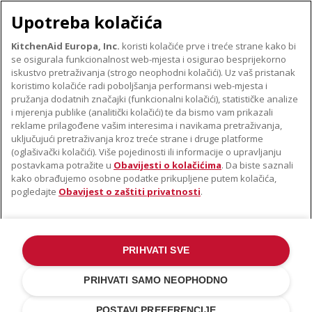
Upotreba kolačića
KitchenAid Europa, Inc.
koristi kolačiće prve i treće strane kako bi
se osigurala funkcionalnost web-mjesta i osigurao besprijekorno
O TVRTKI KITCHENAID
iskustvo pretraživanja (strogo neophodni kolačići). Uz vaš pristanak
Robna marka
koristimo kolačiće radi poboljšanja performansi web-mjesta i
PODRŠKA
pružanja dodatnih značajki (funkcionalni kolačići), statističke analize
Povijest
i mjerenja publike (analitički kolačići) te da bismo vam prikazali
Pronađi trgovinu
ODR
reklame prilagođene vašim interesima i navikama pretraživanja,
PRATITE NAS
uključujući pretraživanja kroz treće strane i druge platforme
Jamstvo i dokumenti
(oglašivački kolačići). Više pojedinosti ili informacije o upravljanju
postavkama potražite u
Obavijesti o kolačićima
. Da biste saznali
kako obrađujemo osobne podatke prikupljene putem kolačića,
pogledajte
Obavijest o zaštiti privatnosti
.
PRIHVATI SVE
©2022. Sva prava pridržana. KitchenAid i dizajn samostojećeg miksera
zaštitni su znakovi u SAD-u. i u drugim državama .
PRIHVATI SAMO NEOPHODNO
Obavijest o zaštiti privatnosti
.
Kolačić
.
Ostale države
POSTAVI PREFERENCIJE