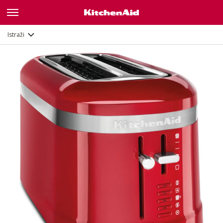
Značajke
Dokumenti
Istraži