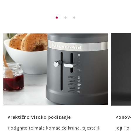
Praktično visoko podizanje
Ponovo
Podignite te male komadiće kruha, tijesta ili
Joj! To