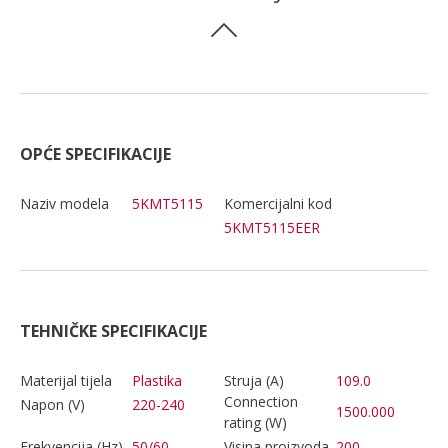
OPĆE SPECIFIKACIJE
Naziv modela
5KMT5115
Komercijalni kod
5KMT5115EER
TEHNIČKE SPECIFIKACIJE
Materijal tijela
Plastika
Struja (A)
109.0
Connection
Napon (V)
220-240
1500.000
rating (W)
Frekvencija (Hz)
50/60
Visina proizvoda
200