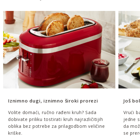
Iznimno dugi, iznimno široki prorezi
Još bol
Volite domaći, ručno rađeni kruh? Sada
Vrući b
dobivate priliku tostirati kruh najrazličitijih
jedne 
oblika bez potrebe za prilagodbom veličine
da mož
kriške.
se prer