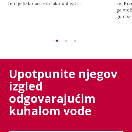
žemlje kako biste ih lako dohvatili.
se. Brz
ga mož
gumba.
Upotpunite njegov
izgled
odgovarajućim
kuhalom vode