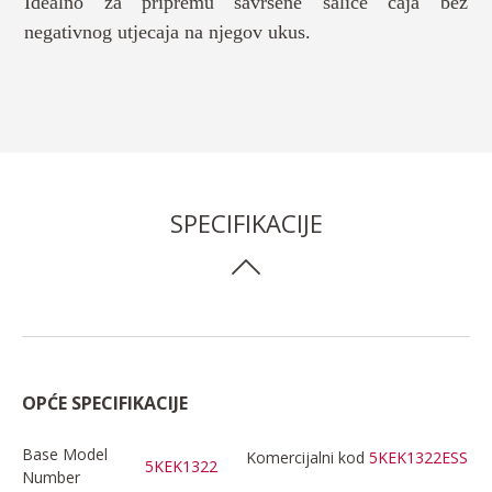
Idealno za pripremu savršene šalice čaja bez
negativnog utjecaja na njegov ukus.
SPECIFIKACIJE
OPĆE SPECIFIKACIJE
Base Model
Komercijalni kod
5KEK1322ESS
5KEK1322
Number