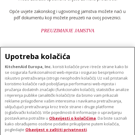
Opće uvjete zakonskog i ugovornog jamstva možete naći u
pdf dokumentu koji možete preuzeti na ovoj poveznici.
PREUZIMANJE JAMSTVA
Upotreba kolačića
KitchenAid Europa, Inc.
koristi kolačiće prve i treće strane kako bi
se osigurala funkcionalnost web-mjesta i osigurao besprijekorno
O TVRTKI KITCHENAID
iskustvo pretraživanja (strogo neophodni kolačići). Uz vaš pristanak
Robna marka
koristimo kolačiće radi poboljšanja performansi web-mjesta i
PODRŠKA
pružanja dodatnih značajki (funkcionalni kolačići), statističke analize
Povijest
i mjerenja publike (analitički kolačići) te da bismo vam prikazali
Pronađi trgovinu
ODR
reklame prilagođene vašim interesima i navikama pretraživanja,
PRATITE NAS
uključujući pretraživanja kroz treće strane i druge platforme
Jamstvo i dokumenti
(oglašivački kolačići). Više pojedinosti ili informacije o upravljanju
postavkama potražite u
Obavijesti o kolačićima
. Da biste saznali
kako obrađujemo osobne podatke prikupljene putem kolačića,
pogledajte
Obavijest o zaštiti privatnosti
.