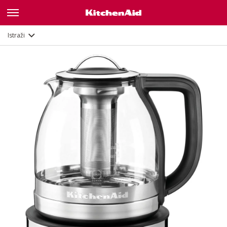
Opis
Značajke
Dokumenti
Istraži