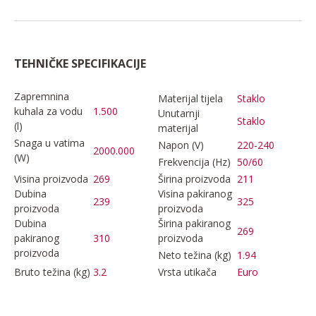
TEHNIČKE SPECIFIKACIJE
Zapremnina
Materijal tijela
Staklo
kuhala za vodu
1.500
Unutarnji
Staklo
(l)
materijal
Snaga u vatima
Napon (V)
220-240
2000.000
(W)
Frekvencija (Hz)
50/60
Visina proizvoda
269
Širina proizvoda
211
Dubina
Visina pakiranog
239
325
proizvoda
proizvoda
Dubina
Širina pakiranog
269
pakiranog
310
proizvoda
proizvoda
Neto težina (kg)
1.94
Bruto težina (kg)
3.2
Vrsta utikača
Euro