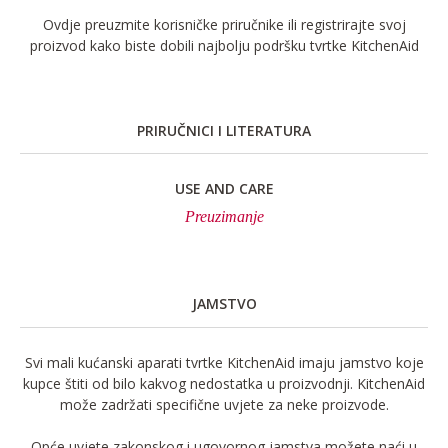
Ovdje preuzmite korisničke priručnike ili registrirajte svoj
proizvod kako biste dobili najbolju podršku tvrtke KitchenAid
PRIRUČNICI I LITERATURA
USE AND CARE
Preuzimanje
JAMSTVO
Svi mali kućanski aparati tvrtke KitchenAid imaju jamstvo koje
kupce štiti od bilo kakvog nedostatka u proizvodnji. KitchenAid
može zadržati specifične uvjete za neke proizvode.
Opće uvjete zakonskog i ugovornog jamstva možete naći u