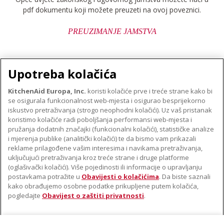
pdf dokumentu koji možete preuzeti na ovoj poveznici.
PREUZIMANJE JAMSTVA
Upotreba kolačića
KitchenAid Europa, Inc.
koristi kolačiće prve i treće strane kako bi
se osigurala funkcionalnost web-mjesta i osigurao besprijekorno
O TVRTKI KITCHENAID
iskustvo pretraživanja (strogo neophodni kolačići). Uz vaš pristanak
Robna marka
koristimo kolačiće radi poboljšanja performansi web-mjesta i
PODRŠKA
pružanja dodatnih značajki (funkcionalni kolačići), statističke analize
Povijest
i mjerenja publike (analitički kolačići) te da bismo vam prikazali
Pronađi trgovinu
ODR
reklame prilagođene vašim interesima i navikama pretraživanja,
PRATITE NAS
uključujući pretraživanja kroz treće strane i druge platforme
Jamstvo i dokumenti
(oglašivački kolačići). Više pojedinosti ili informacije o upravljanju
postavkama potražite u
Obavijesti o kolačićima
. Da biste saznali
kako obrađujemo osobne podatke prikupljene putem kolačića,
pogledajte
Obavijest o zaštiti privatnosti
.