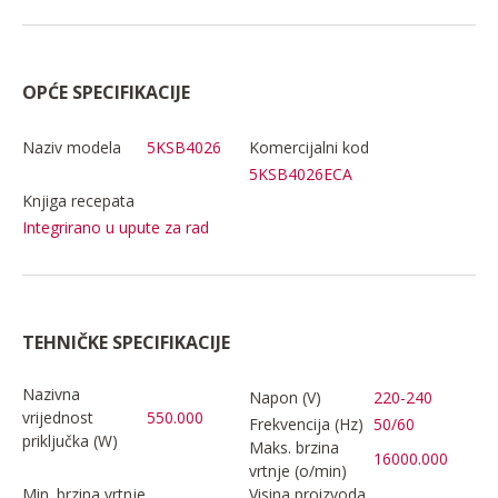
OPĆE SPECIFIKACIJE
Naziv modela
5KSB4026
Komercijalni kod
5KSB4026ECA
Knjiga recepata
Integrirano u upute za rad
TEHNIČKE SPECIFIKACIJE
Nazivna
Napon (V)
220-240
vrijednost
550.000
Frekvencija (Hz)
50/60
priključka (W)
Maks. brzina
16000.000
vrtnje (o/min)
Min. brzina vrtnje
Visina proizvoda