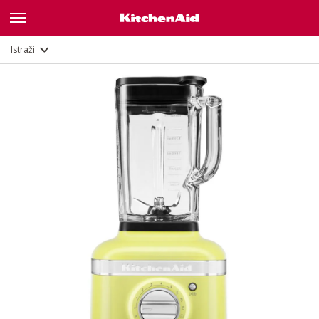
Značajke
Dokumenti
Istraži