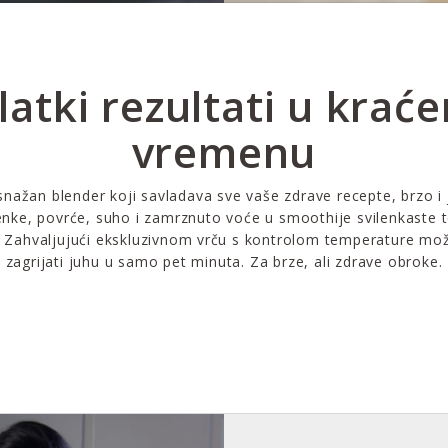
latki rezultati u krać
vremenu
snažan blender koji savladava sve vaše zdrave recepte, brzo i
enke, povrće, suho i zamrznuto voće u smoothije svilenkaste t
. Zahvaljujući ekskluzivnom vrču s kontrolom temperature može
zagrijati juhu u samo pet minuta. Za brze, ali zdrave obroke.