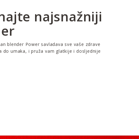
ajte najsnažniji
der
san blender Power savladava sve vaše zdrave
a do umaka, i pruža vam glatkije i dosljednije