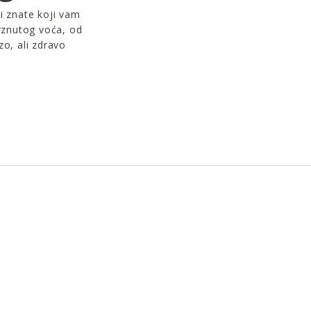
i znate koji vam
rznutog voća, od
o, ali zdravo