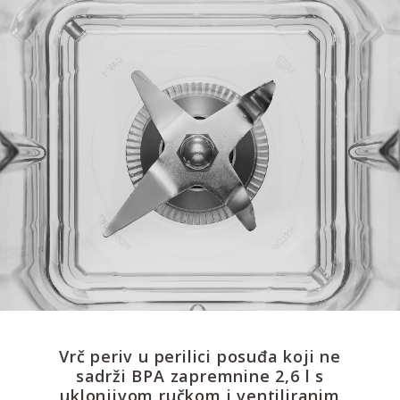
Vrč periv u perilici posuđa koji ne
sadrži BPA zapremnine 2,6 l s
uklonjivom ručkom i ventiliranim