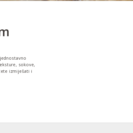
em
 jednostavno
eksture, sokove,
te izmiješati i