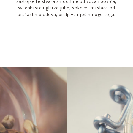
sastojke te stvara smoothije od voća i povrća,
svilenkaste i glatke juhe, sokove, maslace od
orašastih plodova, preljeve i još mnogo toga.