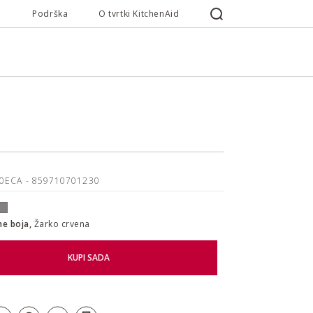
Podrška
O tvrtki KitchenAid
70ECA
- 859710701230
ne boja,
Žarko crvena
KUPI SADA