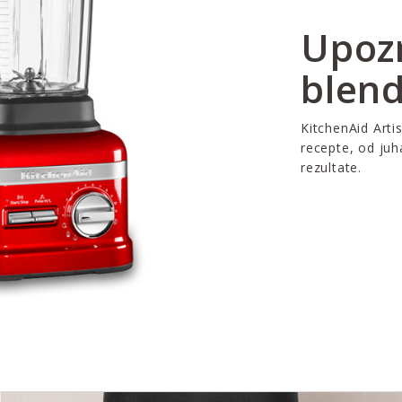
Upozn
blen
KitchenAid Arti
recepte, od juh
rezultate.