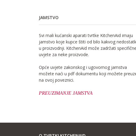
JAMSTVO
Svi mali kućanski aparati tvrtke KitchenAid imaju
jamstvo koje kupce štiti od bilo kakvog nedostat
u proizvodnji. KitchenAid može zadržati specifičn
uvjete za neke proizvode.
Opće uvjete zakonskog i ugovornog jamstva
možete naći u pdf dokumentu koji možete preuze
na ovoj poveznici.
PREUZIMANJE JAMSTVA
O TVRTKI KITCHENAID