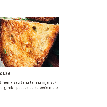
 duže
oš nema savršenu tamnu nijansu?
ite gumb i pustite da se peče malo