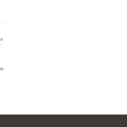
ka
e
ti