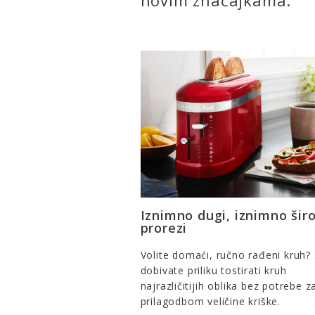
novim značajkama.
Iznimno dugi, iznimno širo
prorezi
Volite domaći, ručno rađeni kruh?
dobivate priliku tostirati kruh
najrazličitijih oblika bez potrebe z
prilagodbom veličine kriške.