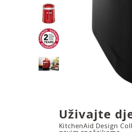
Uživajte dj
KitchenAid Design Col