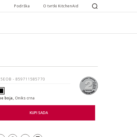
Podrška
O tvrtki KitchenAid
15EOB
- 859711585770
ne boja,
Oniks crna
KUPI SADA