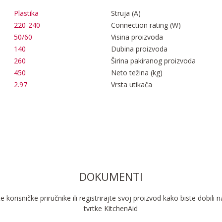
Plastika
Struja (A)
220-240
Connection rating (W)
50/60
Visina proizvoda
140
Dubina proizvoda
260
Širina pakiranog proizvoda
450
Neto težina (kg)
2.97
Vrsta utikača
DOKUMENTI
 korisničke priručnike ili registrirajte svoj proizvod kako biste dobili 
tvrtke KitchenAid