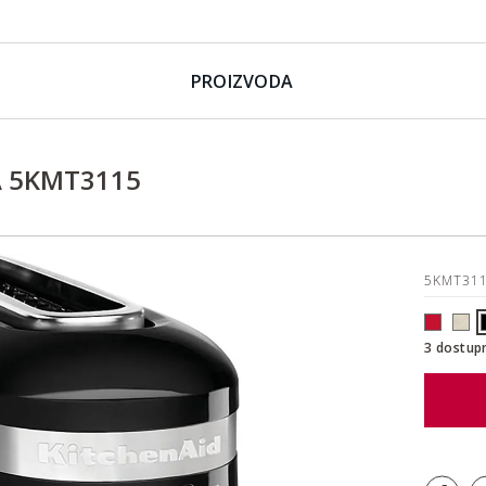
PROIZVODA
A 5KMT3115
5KMT31
3 dostup