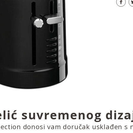
elić suvremenog diza
lection donosi vam doručak usklađen s n