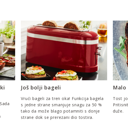
ki
Još bolji bageli
Malo
Vrući bageli za tren oka! Funkcija bagela
Tost j
 Sada
s jedne strane smanjuje snagu za 50 %
Pritisn
tako da može blago potamniti s donje
duže.
a
strane dok se prerezani dio tostira.