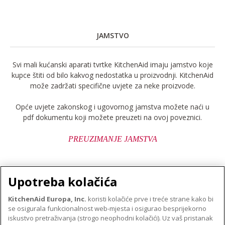
JAMSTVO
Svi mali kućanski aparati tvrtke KitchenAid imaju jamstvo koje
kupce štiti od bilo kakvog nedostatka u proizvodnji. KitchenAid
može zadržati specifične uvjete za neke proizvode.
Opće uvjete zakonskog i ugovornog jamstva možete naći u
pdf dokumentu koji možete preuzeti na ovoj poveznici.
PREUZIMANJE JAMSTVA
Upotreba kolačića
KitchenAid Europa, Inc.
koristi kolačiće prve i treće strane kako bi
se osigurala funkcionalnost web-mjesta i osigurao besprijekorno
O TVRTKI KITCHENAID
iskustvo pretraživanja (strogo neophodni kolačići). Uz vaš pristanak