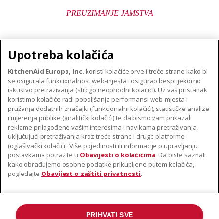
PREUZIMANJE JAMSTVA
Upotreba kolačića
KitchenAid Europa, Inc.
koristi kolačiće prve i treće strane kako bi
se osigurala funkcionalnost web-mjesta i osigurao besprijekorno
O TVRTKI KITCHENAID
iskustvo pretraživanja (strogo neophodni kolačići). Uz vaš pristanak
Robna marka
koristimo kolačiće radi poboljšanja performansi web-mjesta i
PODRŠKA
pružanja dodatnih značajki (funkcionalni kolačići), statističke analize
Povijest
i mjerenja publike (analitički kolačići) te da bismo vam prikazali
Pronađi trgovinu
ODR
reklame prilagođene vašim interesima i navikama pretraživanja,
PRATITE NAS
uključujući pretraživanja kroz treće strane i druge platforme
Jamstvo i dokumenti
(oglašivački kolačići). Više pojedinosti ili informacije o upravljanju
postavkama potražite u
Obavijesti o kolačićima
. Da biste saznali
kako obrađujemo osobne podatke prikupljene putem kolačića,
pogledajte
Obavijest o zaštiti privatnosti
.
PRIHVATI SVE