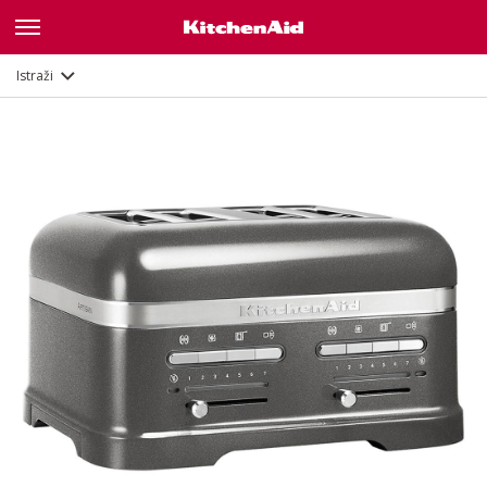
Galerija
Opis
Značajke
Dokumenti
Istraži