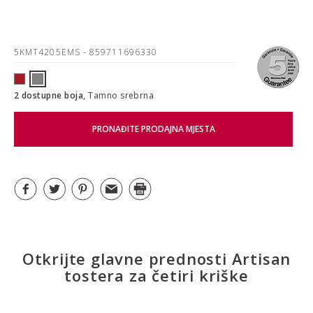
5KMT4205EMS
- 859711696330
2 dostupne boja,
Tamno srebrna
PRONAĐITE PRODAJNA MJESTA
Otkrijte glavne prednosti Artisan
tostera za četiri kriške