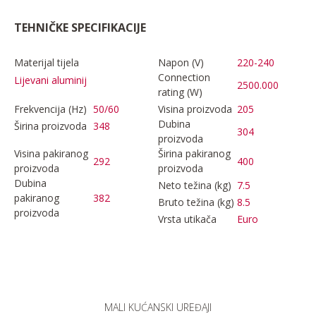
TEHNIČKE SPECIFIKACIJE
Materijal tijela
Napon (V)
220-240
Connection
Lijevani aluminij
2500.000
rating (W)
Frekvencija (Hz)
50/60
Visina proizvoda
205
Dubina
Širina proizvoda
348
304
proizvoda
Visina pakiranog
Širina pakiranog
292
400
proizvoda
proizvoda
Dubina
Neto težina (kg)
7.5
pakiranog
382
Bruto težina (kg)
8.5
proizvoda
Vrsta utikača
Euro
MALI KUĆANSKI UREĐAJI