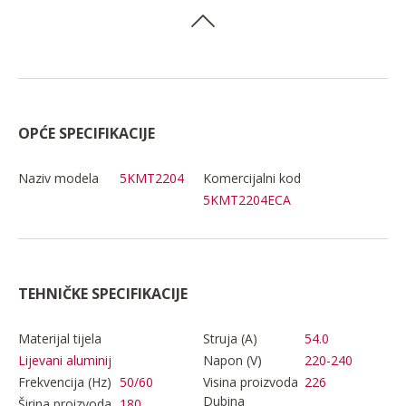
OPĆE SPECIFIKACIJE
Naziv modela
5KMT2204
Komercijalni kod
5KMT2204ECA
TEHNIČKE SPECIFIKACIJE
Materijal tijela
Struja (A)
54.0
Napon (V)
220-240
Lijevani aluminij
Frekvencija (Hz)
50/60
Visina proizvoda
226
Dubina
Širina proizvoda
180