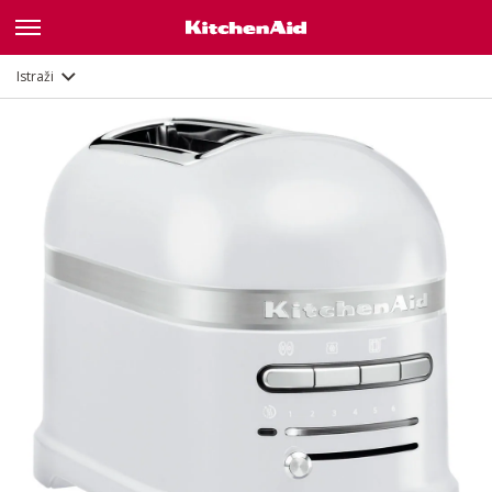
Opis
Značajke
Dokumenti
Istraži