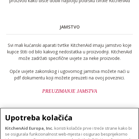
proizvod kako biste dobili najbolju podršku tvrtke KitchenAid
JAMSTVO
Svi mali kućanski aparati tvrtke KitchenAid imaju jamstvo koje
kupce štiti od bilo kakvog nedostatka u proizvodnji. KitchenAid
može zadržati specifične uvjete za neke proizvode.
Opće uvjete zakonskog i ugovornog jamstva možete naći u
pdf dokumentu koji možete preuzeti na ovoj poveznici.
PREUZIMANJE JAMSTVA
Upotreba kolačića
KitchenAid Europa, Inc.
koristi kolačiće prve i treće strane kako bi
se osigurala funkcionalnost web-mjesta i osigurao besprijekorno
O TVRTKI KITCHENAID