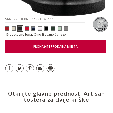
5KMT2204EBK
- 859711695840
10 dostupne boja,
Crno lijevano željezo
PRONAĐITE PRODAJNA MJESTA
Otkrijte glavne prednosti Artisan
tostera za dvije kriške