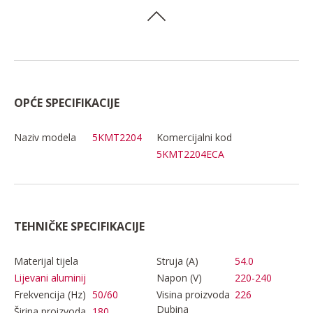
OPĆE SPECIFIKACIJE
Naziv modela
5KMT2204
Komercijalni kod
5KMT2204ECA
TEHNIČKE SPECIFIKACIJE
Materijal tijela
Struja (A)
54.0
Napon (V)
220-240
Lijevani aluminij
Frekvencija (Hz)
50/60
Visina proizvoda
226
Dubina
Širina proizvoda
180