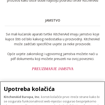
proizvod kako biste dobili najbolju podršku tvrtke KitchenAid
JAMSTVO
Svi mali kućanski aparati tvrtke KitchenAid imaju jamstvo koje
kupce štiti od bilo kakvog nedostatka u proizvodnji. KitchenAid
može zadržati specifične uvjete za neke proizvode.
Opće uvjete zakonskog i ugovornog jamstva možete naći u
pdf dokumentu koji možete preuzeti na ovoj poveznici.
PREUZIMANJE JAMSTVA
Upotreba kolačića
KitchenAid Europa, Inc.
koristi kolačiće prve i treće strane kako bi
se osigurala funkcionalnost web-mjesta i osigurao besprijekorno
O TVRTKI KITCHENAID