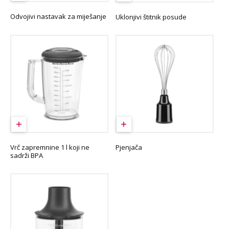
Odvojivi nastavak za miješanje
Uklonjivi štitnik posude
Vrč zapremnine 1 l koji ne
Pjenjača
sadrži BPA