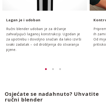
Lagan je i udoban
Kontro
Ručni blender udoban je za držanje
Priprem
zahvaljujući laganoj konstrukciji. Ugodan je
ih zami
za upotrebu i dovoljno snažan da lako izvrši
Od mij
svaki zadatak – od drobljenja do stvaranja
pritis
pjene.
Osjećate se nadahnuto? Uhvatite
ručni blender