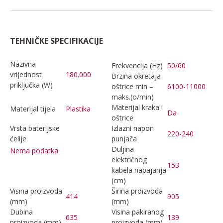
TEHNIČKE SPECIFIKACIJE
Nazivna
Frekvencija (Hz)
50/60
vrijednost
180.000
Brzina okretaja
priključka (W)
oštrice min –
6100-11000
maks.(o/min)
Materijal kraka i
Materijal tijela
Plastika
Da
oštrice
Vrsta baterijske
Izlazni napon
220-240
ćelije
punjača
Duljina
Nema podatka
električnog
153
kabela napajanja
(cm)
Visina proizvoda
Širina proizvoda
414
905
(mm)
(mm)
Dubina
Visina pakiranog
635
139
proizvoda (mm)
proizvoda (mm)