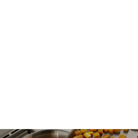
Uživajte u
cjelodnevnom
miješanju
Probudite se uz prozračne palačinke, poslužite pikantnu
juhu za ručak, a zatim se navečer opustite uz muffine s
cimetom. Uvijek možete pripremiti nešto novo s
pomoću ručnog blendera.