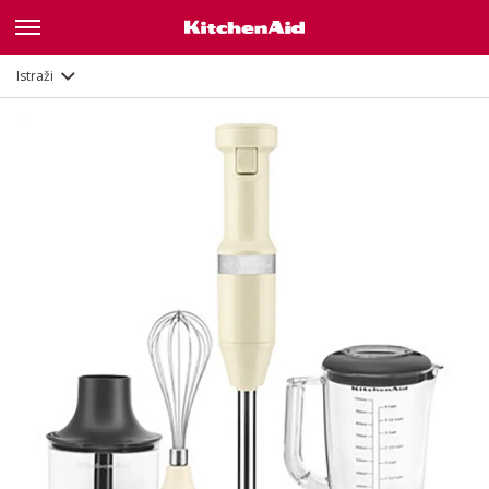
Opis
Značajke
Dokumenti
Istraži