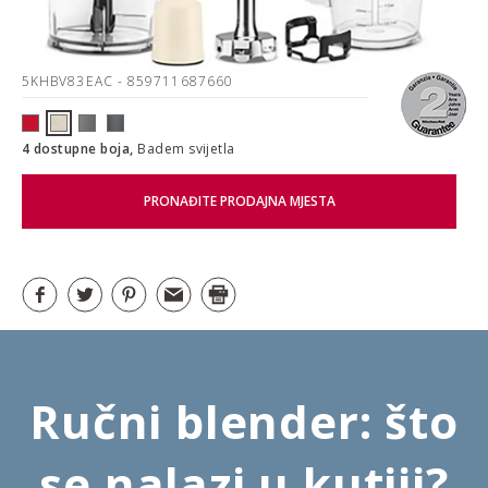
5KHBV83EAC
- 859711687660
4 dostupne boja,
Badem svijetla
PRONAĐITE PRODAJNA MJESTA
Ručni blender: što
se nalazi u kutiji?