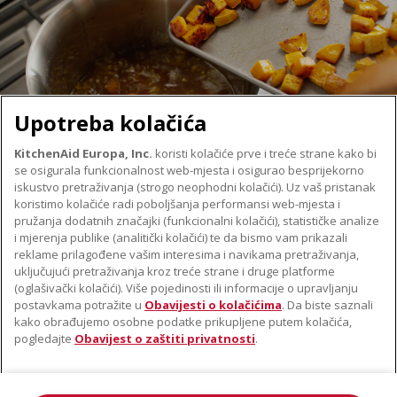
Upotreba kolačića
KitchenAid Europa, Inc.
koristi kolačiće prve i treće strane kako bi
se osigurala funkcionalnost web-mjesta i osigurao besprijekorno
O TVRTKI KITCHENAID
iskustvo pretraživanja (strogo neophodni kolačići). Uz vaš pristanak
Robna marka
koristimo kolačiće radi poboljšanja performansi web-mjesta i
PODRŠKA
pružanja dodatnih značajki (funkcionalni kolačići), statističke analize
Povijest
i mjerenja publike (analitički kolačići) te da bismo vam prikazali
Pronađi trgovinu
ODR
reklame prilagođene vašim interesima i navikama pretraživanja,
PRATITE NAS
uključujući pretraživanja kroz treće strane i druge platforme
Jamstvo i dokumenti
(oglašivački kolačići). Više pojedinosti ili informacije o upravljanju
postavkama potražite u
Obavijesti o kolačićima
. Da biste saznali
kako obrađujemo osobne podatke prikupljene putem kolačića,
pogledajte
Obavijest o zaštiti privatnosti
.