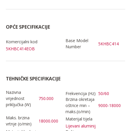
OPĆE SPECIFIKACIJE
Base Model
Komercijalni kod
5KHBC414
Number
5KHBC414EOB
TEHNIČKE SPECIFIKACIJE
Nazivna
Frekvencija (Hz)
50/60
vrijednost
750.000
Brzina okretaja
priključka (W)
oštrice min –
9000-18000
maks.(o/min)
Maks. brzina
Materijal tijela
18000.000
vrtnje (o/min)
Lijevani aluminij