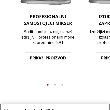
PROFESIONALNI
IZDR
SAMOSTOJEĆI MIKSER
ZAPR
Budite ambiciozniji, uz naš
Izdržljivi 
izdržljivi i profesionalni model
izdašn
zapremnine 6,9 l.
profesi
PRIKAŽI PROIZVOD
PRI