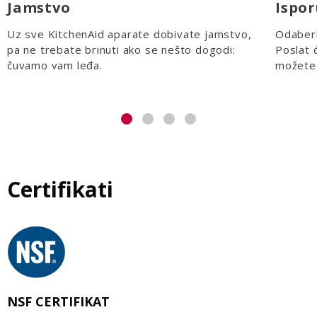
Jamstvo
Ispo
Uz sve KitchenAid aparate dobivate jamstvo,
Odaberi
pa ne trebate brinuti ako se nešto dogodi:
Poslat 
čuvamo vam leđa.
možete 
Certifikati
NSF CERTIFIKAT