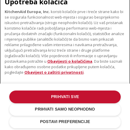
Upotreba kolačića
KitchenAid Europa, Inc.
koristi kolačiće prve i treće strane kako bi
se osigurala funkcionalnost web-mjesta i osigurao besprijekorno
O TVRTKI KITCHENAID
iskustvo pretraživanja (strogo neophodni kolačići). Uz vaš pristanak
Robna marka
koristimo kolačiće radi poboljšanja performansi web-mjesta i
PODRŠKA
pružanja dodatnih značajki (funkcionalni kolačići), statističke analize
Povijest
i mjerenja publike (analitički kolačići) te da bismo vam prikazali
Pronađi trgovinu
ODR
reklame prilagođene vašim interesima i navikama pretraživanja,
PRATITE NAS
uključujući pretraživanja kroz treće strane i druge platforme
Jamstvo i dokumenti
(oglašivački kolačići). Više pojedinosti ili informacije o upravljanju
postavkama potražite u
Obavijesti o kolačićima
. Da biste saznali
kako obrađujemo osobne podatke prikupljene putem kolačića,
pogledajte
Obavijest o zaštiti privatnosti
.
PRIHVATI SVE
©2022. Sva prava pridržana. KitchenAid i dizajn samostojećeg miksera
zaštitni su znakovi u SAD-u. i u drugim državama .
PRIHVATI SAMO NEOPHODNO
Obavijest o zaštiti privatnosti
.
Kolačić
.
Ostale države
POSTAVI PREFERENCIJE