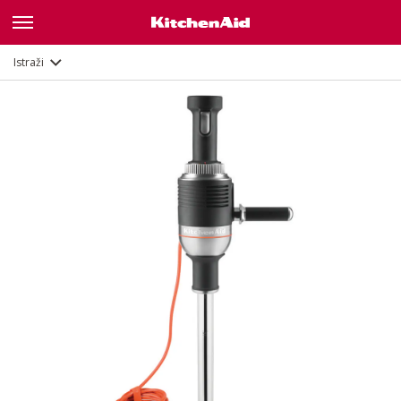
Opis
Značajke
Dokumenti
Istraži