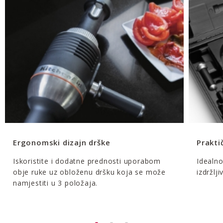
Ergonomski dizajn drške
Prakti
Iskoristite i dodatne prednosti uporabom
Idealno
obje ruke uz obloženu dršku koja se može
izdržlj
namjestiti u 3 položaja.