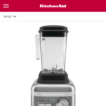
Opis
Značajke
Dokumenti
Istraži