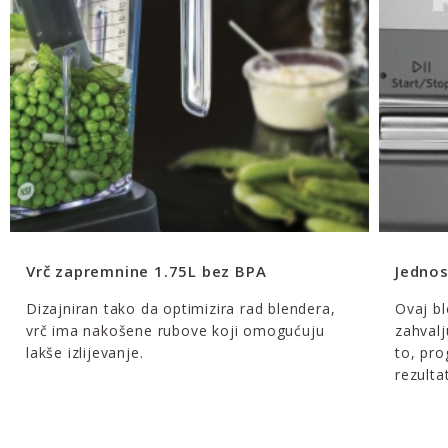
Vrč zapremnine 1.75L bez BPA
Jedno
Dizajniran tako da optimizira rad blendera,
Ovaj bl
vrč ima nakošene rubove koji omogućuju
zahvalj
lakše izlijevanje.
to, pro
rezulta