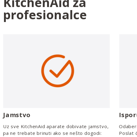
KitchenAid za
profesionalce
Jamstvo
Ispo
Uz sve KitchenAid aparate dobivate jamstvo,
Odaberi
pa ne trebate brinuti ako se nešto dogodi:
Poslat 