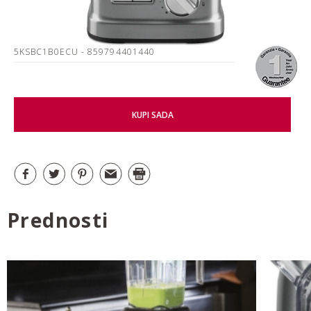
5KSBC1B0ECU
- 859794401440
KUPI SADA
Prednosti