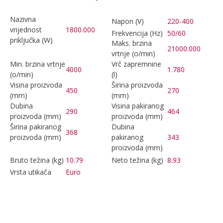
Nazivna
Napon (V)
220-400
vrijednost
1800.000
Frekvencija (Hz)
50/60
priključka (W)
Maks. brzina
21000.000
vrtnje (o/min)
Min. brzina vrtnje
Vrč zapremnine
4000
1.780
(o/min)
(l)
Visina proizvoda
Širina proizvoda
450
270
(mm)
(mm)
Dubina
Visina pakiranog
290
464
proizvoda (mm)
proizvoda (mm)
Širina pakiranog
Dubina
368
proizvoda (mm)
pakiranog
343
proizvoda (mm)
Bruto težina (kg)
10.79
Neto težina (kg)
8.93
Vrsta utikača
Euro