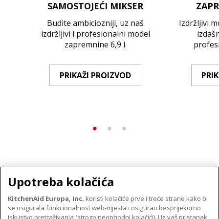
SAMOSTOJEĆI MIKSER
ZAPR
Budite ambiciozniji, uz naš
Izdržljivi 
izdržljivi i profesionalni model
izdašn
zapremnine 6,9 l.
profesi
PRIKAŽI PROIZVOD
PRI
Upotreba kolačića
KitchenAid Europa, Inc.
koristi kolačiće prve i treće strane kako bi
se osigurala funkcionalnost web-mjesta i osigurao besprijekorno
O TVRTKI KITCHENAID
iskustvo pretraživanja (strogo neophodni kolačići). Uz vaš pristanak