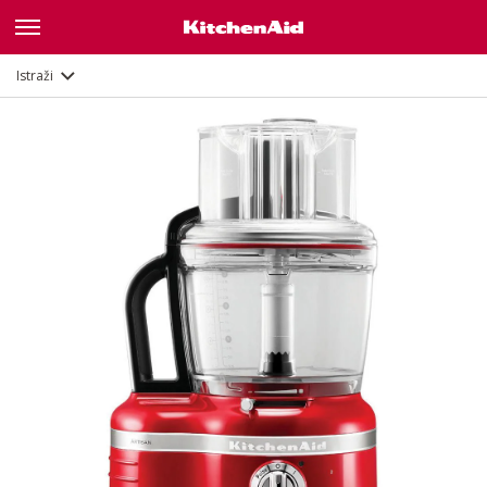
Značajke
Dokumenti
Istraži