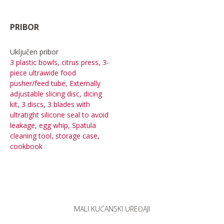
PRIBOR
Uključen pribor
3 plastic bowls, citrus press, 3-
piece ultrawide food
pusher/feed tube, Externally
adjustable slicing disc, dicing
kit, 3 discs, 3 blades with
ultratight silicone seal to avoid
leakage, egg whip, Spatula
cleaning tool, storage case,
cookbook
MALI KUĆANSKI UREĐAJI