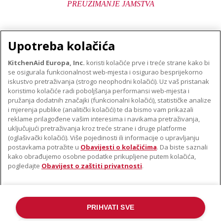
PREUZIMANJE JAMSTVA
Upotreba kolačića
KitchenAid Europa, Inc.
koristi kolačiće prve i treće strane kako bi
se osigurala funkcionalnost web-mjesta i osigurao besprijekorno
O TVRTKI KITCHENAID
iskustvo pretraživanja (strogo neophodni kolačići). Uz vaš pristanak
Robna marka
koristimo kolačiće radi poboljšanja performansi web-mjesta i
PODRŠKA
pružanja dodatnih značajki (funkcionalni kolačići), statističke analize
Povijest
i mjerenja publike (analitički kolačići) te da bismo vam prikazali
Pronađi trgovinu
ODR
reklame prilagođene vašim interesima i navikama pretraživanja,
PRATITE NAS
uključujući pretraživanja kroz treće strane i druge platforme
Jamstvo i dokumenti
(oglašivački kolačići). Više pojedinosti ili informacije o upravljanju
postavkama potražite u
Obavijesti o kolačićima
. Da biste saznali
kako obrađujemo osobne podatke prikupljene putem kolačića,
pogledajte
Obavijest o zaštiti privatnosti
.
PRIHVATI SVE
©2022. Sva prava pridržana. KitchenAid i dizajn samostojećeg miksera