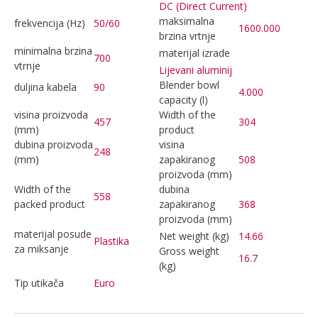
DC (Direct Current)
maksimalna
frekvencija (Hz)
50/60
1600.000
brzina vrtnje
minimalna brzina
materijal izrade
700
vtrnje
Lijevani aluminij
Blender bowl
duljina kabela
90
4.000
capacity (l)
visina proizvoda
Width of the
457
304
(mm)
product
dubina proizvoda
visina
248
(mm)
zapakiranog
508
proizvoda (mm)
Width of the
dubina
558
packed product
zapakiranog
368
proizvoda (mm)
materijal posude
Net weight (kg)
14.66
Plastika
za miksanje
Gross weight
16.7
(kg)
Tip utikača
Euro