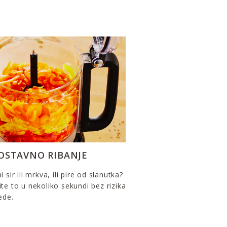
OSTAVNO RIBANJE
 sir ili mrkva, ili pire od slanutka?
te to u nekoliko sekundi bez rizika
ede.