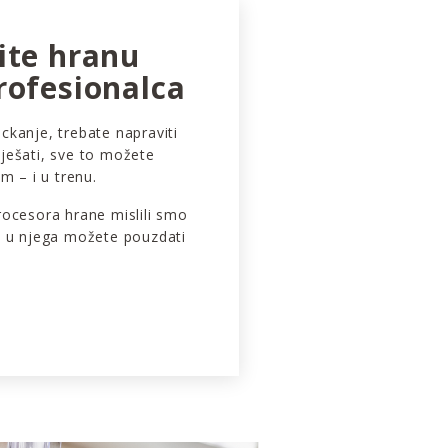
ite hranu
rofesionalca
jeckanje, trebate napraviti
 miješati, sve to možete
m – i u trenu.
rocesora hrane mislili smo
e u njega možete pouzdati