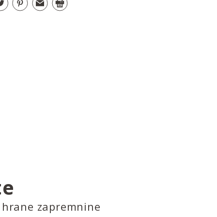
te
or hrane zapremnine