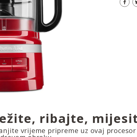
ežite, ribajte, mijesi
manjite vrijeme pripreme uz ovaj proces