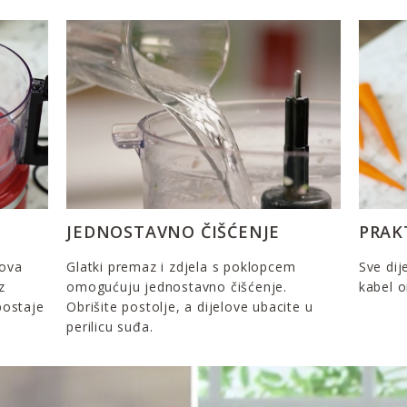
A
JEDNOSTAVNO ČIŠĆENJE
PRAK
nova
Glatki premaz i zdjela s poklopcem
Sve dij
z
omogućuju jednostavno čišćenje.
kabel o
postaje
Obrišite postolje, a dijelove ubacite u
perilicu suđa.