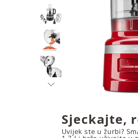
Sjeckajte, r
Uvijek ste u žurbi? S