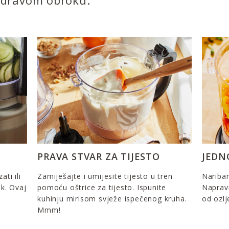
u zdravom obroku.
PRAVA STVAR ZA TIJESTO
JEDN
ati ili
Zamiješajte i umijesite tijesto u tren
Naribani
sk. Ovaj
pomoću oštrice za tijesto. Ispunite
Napravi
kuhinju mirisom svježe ispečenog kruha.
od ozlj
Mmm!