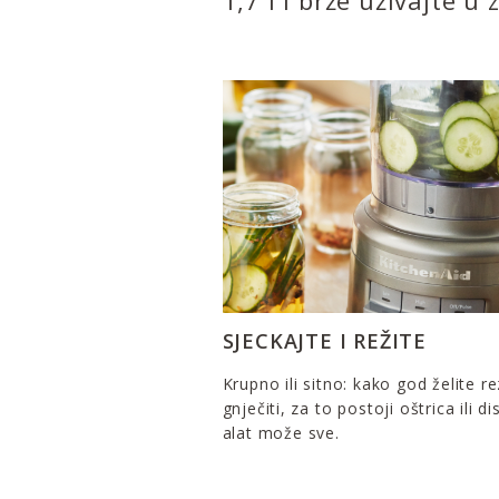
1,7 l i brže uživajte 
SJECKAJTE I REŽITE
Krupno ili sitno: kako god želite rez
gnječiti, za to postoji oštrica ili di
alat može sve.