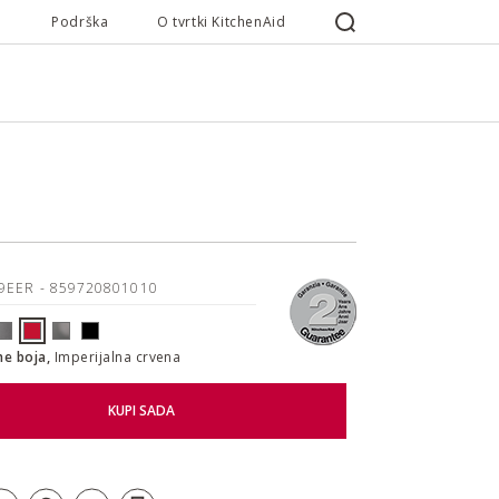
Podrška
O tvrtki KitchenAid
19EER
- 859720801010
ne boja,
Imperijalna crvena
KUPI SADA