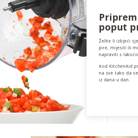
Priprem
poput p
Želite li izbjeći s
pire, mijesiti ili
napraviti s lakoćo
Kod KitchenAid p
na sve tako da s
iz dana u dan.